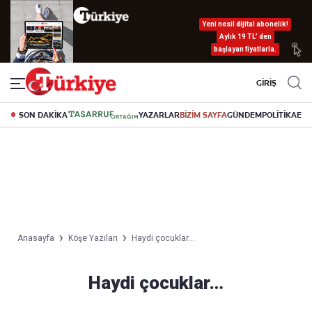
Yeni nesil dijital abonelik!
Aylık 19 TL’ den
başlayan fiyatlarla.
GİRİŞ
SON DAKİKA
YAZARLAR
BİZİM SAYFA
GÜNDEM
POLİTİKA
EK
Anasayfa
Köşe Yazıları
Haydi çocuklar…
Haydi çocuklar…