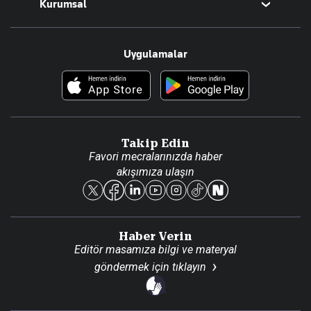
Kurumsal
Teknoloji
Resmî Ilanlar
Hakkımızda
Uygulamalar
Haberler
İletişim
Foto Haber
Künye
Video Galeri
Gazete Aboneliği
Danışma Telefonları
Takip Edin
Favori mecralarınızda haber
Yasal
akışımıza ulaşın
Reklam Ver
Haber Verin
Editör masamıza bilgi ve materyal
göndermek için
tıklayın