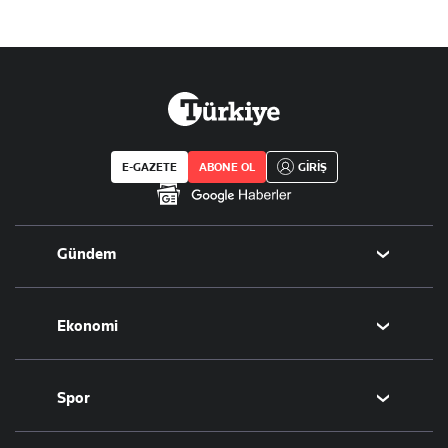
E-GAZETE
ABONE OL
GİRİŞ
Gündem
Politika
Ekonomi
Eğitim
Borsa
Spor
Altın
Döviz
Futbol