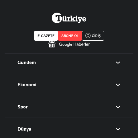
E-GAZETE
ABONE OL
GİRİŞ
Gündem
Politika
Ekonomi
Eğitim
Borsa
Spor
Altın
Döviz
Futbol
Dünya
Hisse Senedi
Puan Durumu