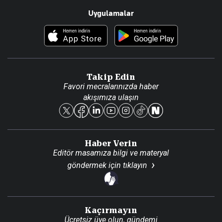
Uygulamalar
Haberler
İletişim
Foto Haber
Künye
Video Galeri
Gazete Aboneliği
Danışma Telefonları
Takip Edin
Favori mecralarınızda haber
Yasal
akışımıza ulaşın
Reklam Ver
Haber Verin
Editör masamıza bilgi ve materyal
göndermek için
tıklayın
Kaçırmayın
Ücretsiz üye olun, gündemi