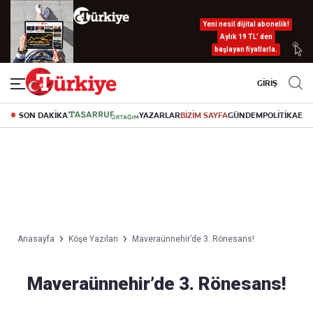
Yeni nesil dijital abonelik!
Aylık 19 TL’ den
başlayan fiyatlarla.
GİRİŞ
SON DAKİKA
YAZARLAR
BİZİM SAYFA
GÜNDEM
POLİTİKA
EK
Anasayfa
Köşe Yazıları
Maveraünnehir’de 3. Rönesans!
Maveraünnehir’de 3. Rönesans!