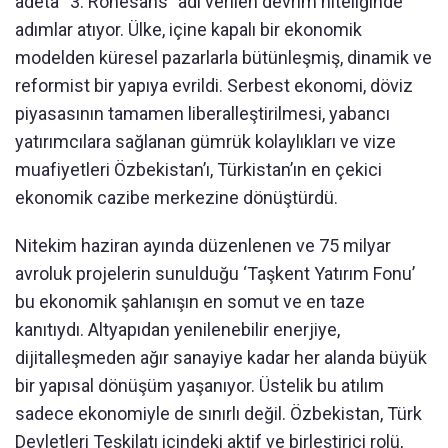
âdeta “3. Rönesans” adı verilen devrim niteliğinde
adımlar atıyor. Ülke, içine kapalı bir ekonomik
modelden küresel pazarlarla bütünleşmiş, dinamik ve
reformist bir yapıya evrildi. Serbest ekonomi, döviz
piyasasının tamamen liberalleştirilmesi, yabancı
yatırımcılara sağlanan gümrük kolaylıkları ve vize
muafiyetleri Özbekistan’ı, Türkistan’ın en çekici
ekonomik cazibe merkezine dönüştürdü.
Nitekim haziran ayında düzenlenen ve 75 milyar
avroluk projelerin sunulduğu ‘Taşkent Yatırım Fonu’
bu ekonomik şahlanışın en somut ve en taze
kanıtıydı. Altyapıdan yenilenebilir enerjiye,
dijitalleşmeden ağır sanayiye kadar her alanda büyük
bir yapısal dönüşüm yaşanıyor. Üstelik bu atılım
sadece ekonomiyle de sınırlı değil. Özbekistan, Türk
Devletleri Teşkilatı içindeki aktif ve birleştirici rolü,