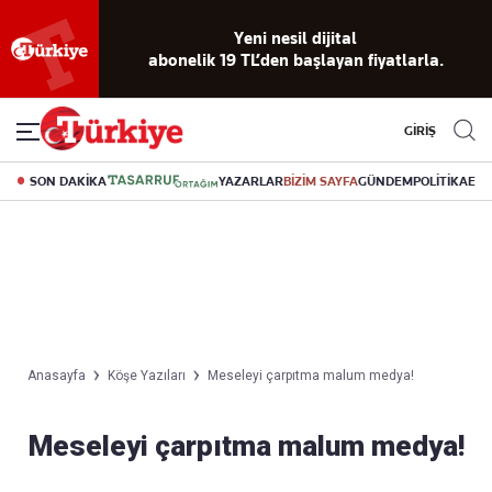
Yeni nesil dijital
abonelik 19 TL’den başlayan fiyatlarla.
GİRİŞ
SON DAKİKA
YAZARLAR
BİZİM SAYFA
GÜNDEM
POLİTİKA
EK
Anasayfa
Köşe Yazıları
Meseleyi çarpıtma malum medya!
Meseleyi çarpıtma malum medya!