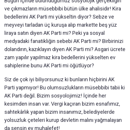
Bugün içinde bulunduğumuz sosyolojik gerçekliğin
ve çıkmazların müsebbibi bütün ülke ahalisidir! Kira
bedellerini AK Parti mi yükseltin diyor? Sebze ve
meyveyi tarladan üç kuruşa alıp markette beş yüz
liraya satın diyen AK Parti mi? Peki ya sosyal
medyadaki fanatikliğin sebebi AK Parti mi? Birbirinizi
dolandırın, kazıklayın diyen AK Parti mi? Asgari ücrete
zam yapılır yapılmaz kira bedellerini yükselten ev
sahiplerine bunu AK Parti mi öğütlüyor?
Siz de çok iyi biliyorsunuz ki bunların hiçbirini AK
Parti yapmıyor! Bu olumsuzlukların müsebbibi tabii ki
AK Parti değil. Bizim sosyolojimiz! İçinde her
kesimden insan var. Vergi kaçıran bizim esnafımız,
sahtekârlık yapan bizim insanımız, belediyelerde
yolsuzluk çeteleri kurup devletin malını yağmalayan
da sensin ey muhalefet!