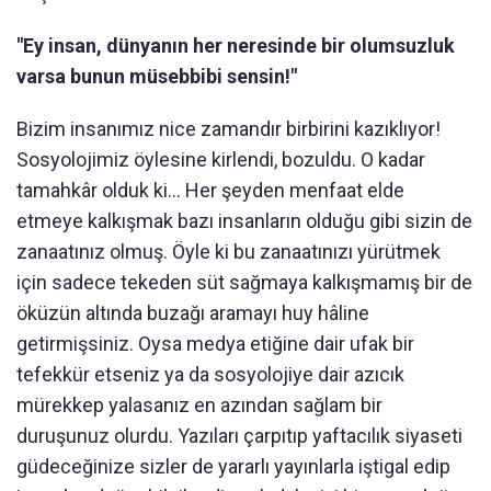
"Ey insan, dünyanın her neresinde bir olumsuzluk
varsa bunun müsebbibi sensin!"
Bizim insanımız nice zamandır birbirini kazıklıyor!
Sosyolojimiz öylesine kirlendi, bozuldu. O kadar
tamahkâr olduk ki… Her şeyden menfaat elde
etmeye kalkışmak bazı insanların olduğu gibi sizin de
zanaatınız olmuş. Öyle ki bu zanaatınızı yürütmek
için sadece tekeden süt sağmaya kalkışmamış bir de
öküzün altında buzağı aramayı huy hâline
getirmişsiniz. Oysa medya etiğine dair ufak bir
tefekkür etseniz ya da sosyolojiye dair azıcık
mürekkep yalasanız en azından sağlam bir
duruşunuz olurdu. Yazıları çarpıtıp yaftacılık siyaseti
güdeceğinize sizler de yararlı yayınlarla iştigal edip