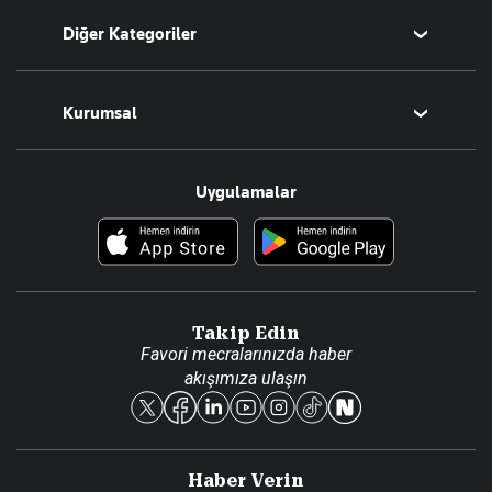
Diğer Kategoriler
Tüm Yazarlar
Magazin
Kurumsal
Teknoloji
Resmî Ilanlar
Hakkımızda
Uygulamalar
Haberler
İletişim
Foto Haber
Künye
Video Galeri
Gazete Aboneliği
Danışma Telefonları
Takip Edin
Favori mecralarınızda haber
Yasal
akışımıza ulaşın
Reklam Ver
Haber Verin