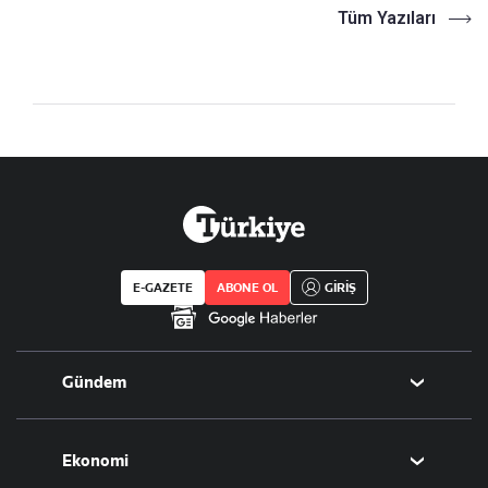
Tüm Yazıları
E-GAZETE
ABONE OL
GİRİŞ
Gündem
Politika
Ekonomi
Eğitim