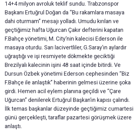
14+4 milyon avroluk teklif sundu. Trabzonspor
Başkanı Ertuğrul Doğan da “Bu rakamlara masaya
dahi oturmam” mesajı yolladı. Umudu kırılan ve
geçtiğimiz hafta Uğurcan Çakır defterini kapatan
F.Bahçe yönetimi, M. City’nin kalecisi Ederson ile
masaya oturdu. Sarı lacivertliler, G.Saray’ın aylardır
uğraştığı ve işi resmiyete dökmekte geciktiği
Brezilyalı kalecinin işini 48 saat içinde bitirdi. Ve
Dursun Özbek yönetimi Ederson cephesinden “Biz
F.Bahçe ile anlaştık” haberinin gelmesi üzerine şoka
girdi. Hemen acil eylem planına geçildi ve “Çare
Uğurcan” denilerek Ertuğrul Başkan’ın kapısı çalındı.
İlk temas başkanlar düzeyinde geçtiğimiz cumartesi
günü gerçekleşti, taraflar pazartesi görüşmek üzere
anlaştı.