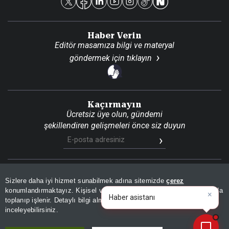
Haber Verin
Editör masamıza bilgi ve materyal
göndermek için
tıklayın
Kaçırmayın
Ücretsiz üye olun, gündemi
şekillendiren gelişmeleri önce siz duyun
Son Dakika
Site Haritası
RSS
KVKK Aydınlatma Metni
Sizlere daha iyi hizmet sunabilmek adına sitemizde
çerez
Gizlilik Politikası
Çerez Politikası
konumlandırmaktayız. Kişisel verileriniz, KVKK ve GDPR kapsamında
×
|
toplanıp işlenir. Detaylı bilgi almak için
Aydınlatma Metnimizi
📰
Son 30 güne ait haberleri, spor gelişmelerini veya yazar yazılarını sorgulayabilirsiniz.
© 2026 İhlas Medya Grubu. Tüm Hakları Saklıdır
inceleyebilirsiniz.