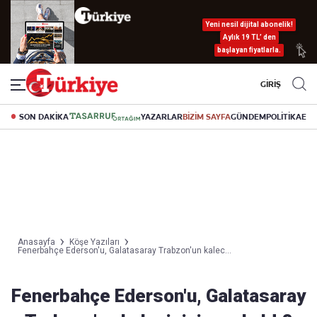
Yeni nesil dijital abonelik!
Aylık 19 TL’ den
başlayan fiyatlarla.
GİRİŞ
SON DAKİKA
YAZARLAR
BİZİM SAYFA
GÜNDEM
POLİTİKA
EK
Anasayfa
Köşe Yazıları
Fenerbahçe Ederson'u, Galatasaray Trabzon'un kalec...
Fenerbahçe Ederson'u, Galatasaray