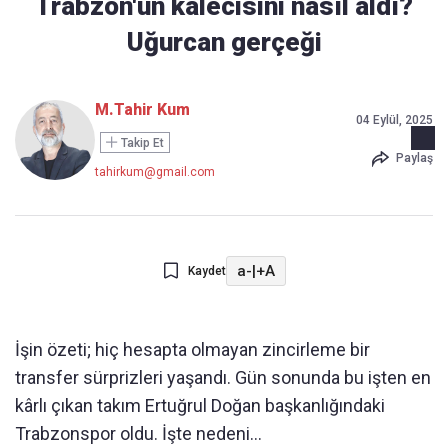
Trabzon'un kalecisini nasıl aldı?
Uğurcan gerçeği
M.Tahir Kum
04 Eylül, 2025
Takip Et
Paylaş
tahirkum@gmail.com
a-
|
+A
Kaydet
İşin özeti; hiç hesapta olmayan zincirleme bir
transfer sürprizleri yaşandı. Gün sonunda bu işten en
kârlı çıkan takım Ertuğrul Doğan başkanlığındaki
Trabzonspor oldu. İşte nedeni…