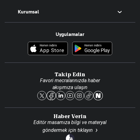
Magazin
Kurumsal
Teknoloji
Resmî Ilanlar
Hakkımızda
Uygulamalar
Haberler
İletişim
Foto Haber
Künye
Video Galeri
Gazete Aboneliği
Danışma Telefonları
Takip Edin
Favori mecralarınızda haber
Yasal
akışımıza ulaşın
Reklam Ver
Haber Verin
Editör masamıza bilgi ve materyal
göndermek için
tıklayın