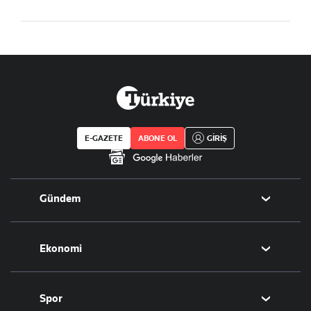
E-GAZETE
ABONE OL
GİRİŞ
Gündem
Politika
Ekonomi
Eğitim
Borsa
Spor
Altın