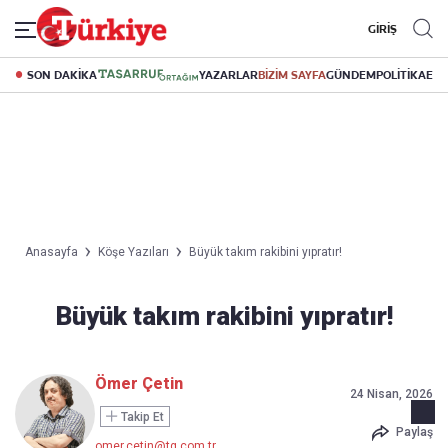
GİRİŞ
SON DAKİKA
YAZARLAR
BİZİM SAYFA
GÜNDEM
POLİTİKA
EK
Anasayfa
Köşe Yazıları
Büyük takım rakibini yıpratır!
Büyük takım rakibini yıpratır!
Ömer Çetin
24 Nisan, 2026
Takip Et
Paylaş
omer.cetin@tg.com.tr