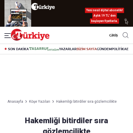
Yeni nesil dijital abonelik!
Aylık 19 TL’ den
başlayan fiyatlarla.
GİRİŞ
SON DAKİKA
YAZARLAR
BİZİM SAYFA
GÜNDEM
POLİTİKA
EK
Anasayfa
Köşe Yazıları
Hakemliği bitirdiler sıra gözlemcilikte
Hakemliği bitirdiler sıra
gözlemcilikte