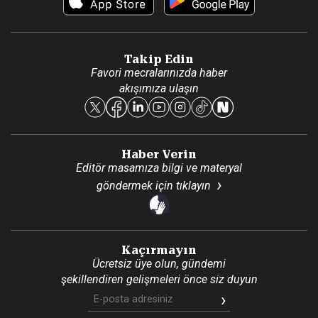
Video Galeri
Gazete Aboneliği
Danışma Telefonları
Takip Edin
Favori mecralarınızda haber
Yasal
akışımıza ulaşın
Reklam Ver
Haber Verin
Editör masamıza bilgi ve materyal
göndermek için
tıklayın
Kaçırmayın
Ücretsiz üye olun, gündemi
şekillendiren gelişmeleri önce siz duyun