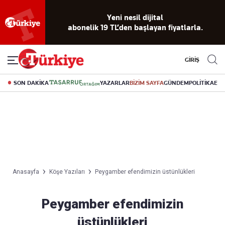
Yeni nesil dijital
abonelik 19 TL’den başlayan fiyatlarla.
GİRİŞ
SON DAKİKA
YAZARLAR
BİZİM SAYFA
GÜNDEM
POLİTİKA
EK
Anasayfa
Köşe Yazıları
Peygamber efendimizin üstünlükleri
Peygamber efendimizin
üstünlükleri