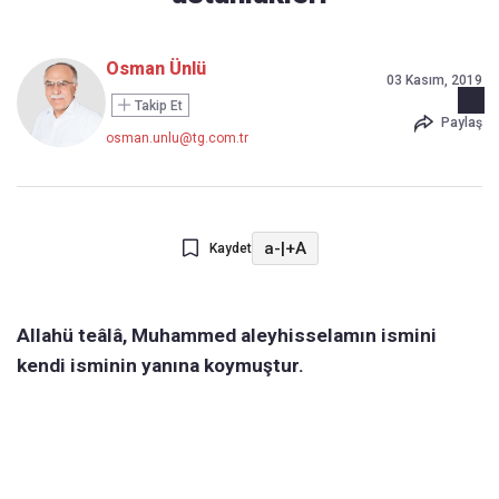
Osman Ünlü
03 Kasım, 2019
Takip Et
Paylaş
osman.unlu@tg.com.tr
a-
|
+A
Kaydet
Allahü teâlâ, Muhammed aleyhisselamın ismini
kendi isminin yanına koymuştur.