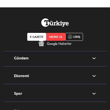
E-GAZETE
ABONE OL
GİRİŞ
Gündem
Politika
Ekonomi
Eğitim
Borsa
Spor
Altın
Döviz
Futbol