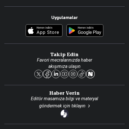
Resmî Ilanlar
Hakkımızda
Uygulamalar
Haberler
İletişim
Foto Haber
Künye
Video Galeri
Gazete Aboneliği
Danışma Telefonları
Takip Edin
Favori mecralarınızda haber
Yasal
akışımıza ulaşın
Reklam Ver
Haber Verin
Editör masamıza bilgi ve materyal
göndermek için
tıklayın