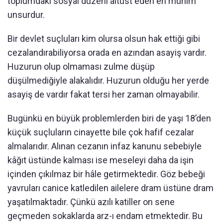
toplumdaki sosyal düzeni altüst eden en mühim
unsurdur.
Bir devlet suçluları kim olursa olsun hak ettiği gibi
cezalandırabiliyorsa orada en azından asayiş vardır.
Huzurun olup olmaması zulme düşüp
düşülmediğiyle alakalıdır. Huzurun olduğu her yerde
asayiş de vardır fakat tersi her zaman olmayabilir.
Bugünkü en büyük problemlerden biri de yaşı 18’den
küçük suçluların cinayette bile çok hafif cezalar
almalarıdır. Alınan cezanın infaz kanunu sebebiyle
kâğıt üstünde kalması ise meseleyi daha da işin
içinden çıkılmaz bir hâle getirmektedir. Göz bebeği
yavruları canice katledilen ailelere dram üstüne dram
yaşatılmaktadır. Çünkü azılı katiller on sene
geçmeden sokaklarda arz-ı endam etmektedir. Bu