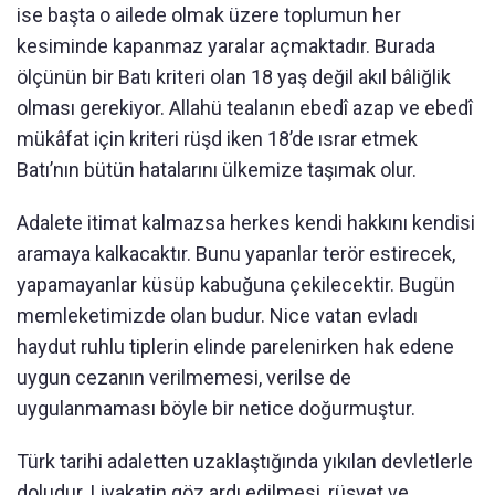
ise başta o ailede olmak üzere toplumun her
kesiminde kapanmaz yaralar açmaktadır. Burada
ölçünün bir Batı kriteri olan 18 yaş değil akıl bâliğlik
olması gerekiyor. Allahü tealanın ebedî azap ve ebedî
mükâfat için kriteri rüşd iken 18’de ısrar etmek
Batı’nın bütün hatalarını ülkemize taşımak olur.
Adalete itimat kalmazsa herkes kendi hakkını kendisi
aramaya kalkacaktır. Bunu yapanlar terör estirecek,
yapamayanlar küsüp kabuğuna çekilecektir. Bugün
memleketimizde olan budur. Nice vatan evladı
haydut ruhlu tiplerin elinde parelenirken hak edene
uygun cezanın verilmemesi, verilse de
uygulanmaması böyle bir netice doğurmuştur.
Türk tarihi adaletten uzaklaştığında yıkılan devletlerle
doludur. Liyakatin göz ardı edilmesi, rüşvet ve