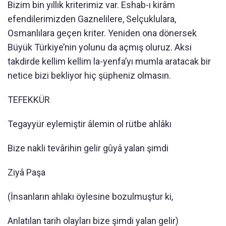
Bizim bin yıllık kriterimiz var. Eshab-ı kirâm
efendilerimizden Gaznelilere, Selçuklulara,
Osmanlılara geçen kriter. Yeniden ona dönersek
Büyük Türkiye’nin yolunu da açmış oluruz. Aksi
takdirde kellim kellim la-yenfa’yı mumla aratacak bir
netice bizi bekliyor hiç şüpheniz olmasın.
TEFEKKÜR
Tegayyür eylemiştir âlemin ol rütbe ahlâkı
Bize nakli tevârihin gelir gûyâ yalan şimdi
Ziyâ Paşa
(İnsanların ahlakı öylesine bozulmuştur ki,
Anlatılan tarih olayları bize şimdi yalan gelir)