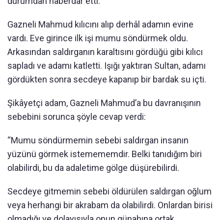
durumdan haberdar etti.
Gazneli Mahmud kılıcını alıp derhâl adamın evine
vardı. Eve girince ilk işi mumu söndürmek oldu.
Arkasından saldırganın karaltısını gördüğü gibi kılıcı
sapladı ve adamı katletti. Işığı yaktıran Sultan, adamı
gördükten sonra secdeye kapanıp bir bardak su içti.
Şikâyetçi adam, Gazneli Mahmud’a bu davranışının
sebebini sorunca şöyle cevap verdi:
“Mumu söndürmemin sebebi saldırgan insanın
yüzünü görmek istemememdir. Belki tanıdığım biri
olabilirdi, bu da adaletime gölge düşürebilirdi.
Secdeye gitmemin sebebi öldürülen saldırgan oğlum
veya herhangi bir akrabam da olabilirdi. Onlardan birisi
olmadığı ve dolayısıyla onun günahına ortak