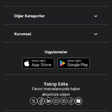
Bugünün Yazarları
Diğer Kategoriler
Tüm Yazarlar
Magazin
Kurumsal
Teknoloji
Resmî Ilanlar
Hakkımızda
Uygulamalar
Haberler
İletişim
Foto Haber
Künye
Video Galeri
Gazete Aboneliği
Danışma Telefonları
Takip Edin
Favori mecralarınızda haber
Yasal
akışımıza ulaşın
Reklam Ver