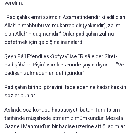
verelim:
“Padişahlık emri azimdir. Azametindendir ki adil olan
Allah’ın mahbubu ve mukarrebidir (yakınıdır), zalim
olan Allah’ın düşmanıdır.” Onlar padişahın zulmü
defetmek için geldiğine inanırlardı.
Şeyh Bâlî Efendi es-Sofyavî ise “Risâle der Sîret-i
Padişâhân-ı Pîşîn” isimli eserinde şöyle diyordu: “Ve
padişah zulmedenleri def içündür”.
Padişahın birinci görevini ifade eden ne kadar keskin
sözler bunlar!
Aslında söz konusu hassasiyeti bütün Türk-İslam
tarihinde müşahede etmemiz mümkündür. Mesela
Gazneli Mahmud’un bir hadise üzerine attığı adımlar