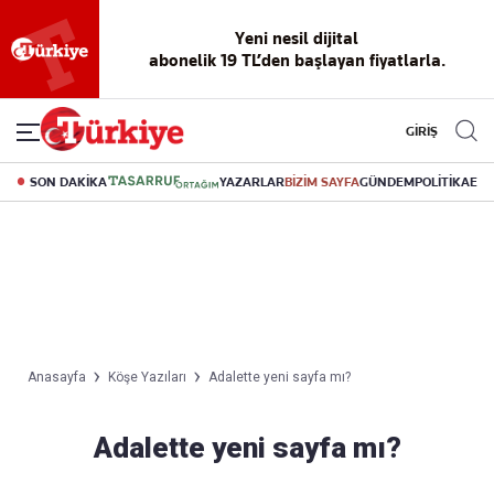
Yeni nesil dijital
abonelik 19 TL’den başlayan fiyatlarla.
GİRİŞ
SON DAKİKA
YAZARLAR
BİZİM SAYFA
GÜNDEM
POLİTİKA
EK
Anasayfa
Köşe Yazıları
Adalette yeni sayfa mı?
Adalette yeni sayfa mı?