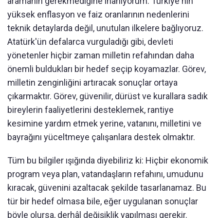
aramanın gerekmediğine inanıyorum. Türkiye'nin
yüksek enflasyon ve faiz oranlarının nedenlerini
teknik detaylarda değil, unutulan ilkelere bağlıyoruz.
Atatürk'ün defalarca vurguladığı gibi, devleti
yönetenler hiçbir zaman milletin refahından daha
önemli buldukları bir hedef seçip koyamazlar. Görev,
milletin zenginliğini artıracak sonuçlar ortaya
çıkarmaktır. Görev, güvenilir, dürüst ve kurallara sadık
bireylerin faaliyetlerini desteklemek, rantiye
kesimine yardım etmek yerine, vatanını, milletini ve
bayrağını yüceltmeye çalışanlara destek olmaktır.
Tüm bu bilgiler ışığında diyebiliriz ki: Hiçbir ekonomik
program veya plan, vatandaşların refahını, umudunu
kıracak, güvenini azaltacak şekilde tasarlanamaz. Bu
tür bir hedef olmasa bile, eğer uygulanan sonuçlar
böyle olursa, derhâl değişiklik yapılması gerekir.