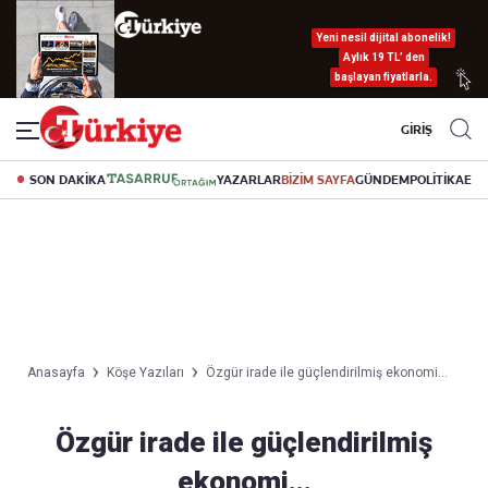
Yeni nesil dijital abonelik!
Aylık 19 TL’ den
başlayan fiyatlarla.
GİRİŞ
SON DAKİKA
YAZARLAR
BİZİM SAYFA
GÜNDEM
POLİTİKA
EK
Anasayfa
Köşe Yazıları
Özgür irade ile güçlendirilmiş ekonomi...
Özgür irade ile güçlendirilmiş
ekonomi...