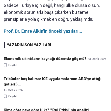
Sadece Türkiye için değil, hangi ülke olursa olsun,
ekonomik sorunlarla başa çıkarken bu temel
prensiplerle yola çıkmak en doğru yaklaşımdır.
Prof. Dr. Emre Alkin'in önceki yazıları...
YAZARIN SON YAZILARI
Ekonomik sıkıntıların kaynağı düzensiz göç mü?
23 Ocak 2026
Kaydet
Tribünler boş kalırsa: ICE uygulamalarının ABD'ye attığı
goller(!)...
16 Ocak 2026
Kaydet
Kime göre neye göre lüks? "Ruj Etkisi"nin analizi...