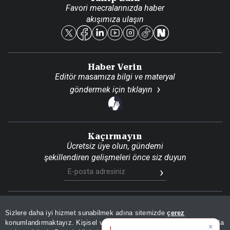
Favori mecralarınızda haber
Yasal
akışımıza ulaşın
Reklam Ver
Haber Verin
Editör masamıza bilgi ve materyal
göndermek için
tıklayın
Kaçırmayın
Ücretsiz üye olun, gündemi
şekillendiren gelişmeleri önce siz duyun
Son Dakika
Site Haritası
RSS
KVKK Aydınlatma Metni
Sizlere daha iyi hizmet sunabilmek adına sitemizde
çerez
Gizlilik Politikası
Çerez Politikası
konumlandırmaktayız. Kişisel verileriniz, KVKK ve GDPR kapsamında
×
Bugünün