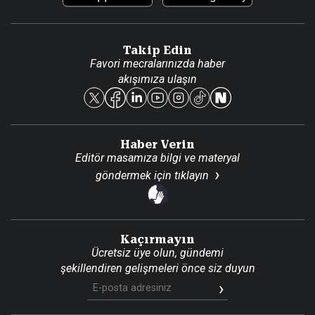
Video Galeri
Gazete Aboneliği
Danışma Telefonları
Takip Edin
Favori mecralarınızda haber
Yasal
akışımıza ulaşın
Reklam Ver
Haber Verin
Editör masamıza bilgi ve materyal
göndermek için
tıklayın
Kaçırmayın
Ücretsiz üye olun, gündemi
şekillendiren gelişmeleri önce siz duyun