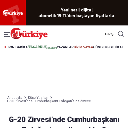
Yeni nesil dijital
abonelik 19 TL’den başlayan fiyatlarla.
GİRİŞ
SON DAKİKA
YAZARLAR
BİZİM SAYFA
GÜNDEM
POLİTİKA
EK
Anasayfa
Köşe Yazıları
G-20 Zirvesi’nde Cumhurbaşkanı Erdoğan’a ne diyece...
G-20 Zirvesi’nde Cumhurbaşkanı