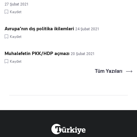
27 Şubat 2021
Kaydet
Avrupa’nın dış politika ikilemleri
24 Şubat 2021
Kaydet
Muhalefetin PKK/HDP açmazı
20 Şubat 2021
Kaydet
Tüm Yazıları