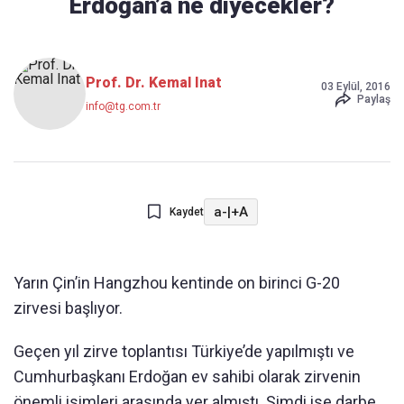
Erdoğan’a ne diyecekler?
Prof. Dr. Kemal Inat
03 Eylül, 2016
Paylaş
info@tg.com.tr
a-
|
+A
Kaydet
Yarın Çin’in Hangzhou kentinde on birinci G-20
zirvesi başlıyor.
Geçen yıl zirve toplantısı Türkiye’de yapılmıştı ve
Cumhurbaşkanı Erdoğan ev sahibi olarak zirvenin
önemli isimleri arasında yer almıştı. Şimdi ise darbe