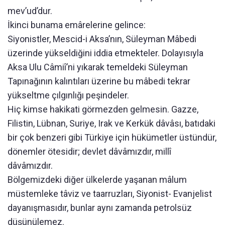
mev’ud’dur.
İkinci bunama emârelerine gelince:
Siyonistler, Mescid-i Aksa’nın, Süleyman Mâbedi
üzerinde yükseldiğini iddia etmekteler. Dolayısıyla
Aksa Ulu Câmiî’ni yıkarak temeldeki Süleyman
Tapınağının kalıntıları üzerine bu mâbedi tekrar
yükseltme çılgınlığı peşindeler.
Hiç kimse hakikati görmezden gelmesin. Gazze,
Filistin, Lübnan, Suriye, Irak ve Kerkük dâvâsı, batıdaki
bir çok benzeri gibi Türkiye için hükümetler üstündür,
dönemler ötesidir; devlet dâvâmızdır, millî
dâvâmızdır.
Bölgemizdeki diğer ülkelerde yaşanan mâlum
müstemleke tâviz ve taarruzları, Siyonist- Evanjelist
dayanışmasıdır, bunlar aynı zamanda petrolsüz
düşünülemez.