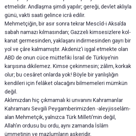
etmelidir. Andlaşma şimdi yapılır; gereği, devlet aklıyla
günü, vakti saati gelince icrâ edilir.
Mehmetçiğin, bir asır sonra tekrar Mescîd-i Aksa’da
sabah namazı kılmasından; Gazzeli kimsesizlere kol-
kanat germesinden, yaklaşanı indirmesinden gayrı bir
yol ve çâre kalmamıştır. Akdeniz’i işgal etmekte olan
ABD de onun cüce müttefiki İsrail de Türkiye’nin
karşısına dikilemez. Kimse çekinmesin; zâlim, korkak
olur; bu cesâret onlarda yok! Böyle bir yanlışlığın
kendileri için felâket olacağını bilmemeleri mümkün
değil.
Aklımızdan hiç çıkmamalı ki unvanını Kahramanlar
Kahramanı Sevgili Peygamberimizden -aleyjisselâm-
alan Mehmetçik, yalnızca Türk Milleti’min değil,
Allah’ın ordusu bu ordu, aynı zamanda İslâm
ümmetinin ve mazlumların askeridir.