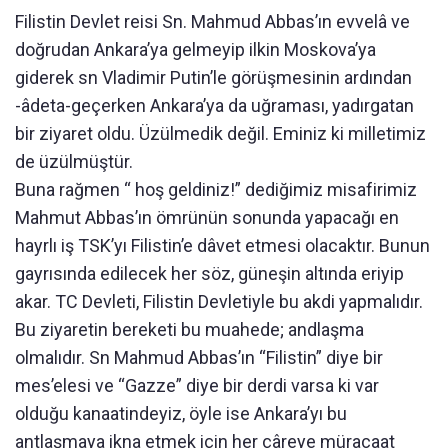
Filistin Devlet reisi Sn. Mahmud Abbas’ın evvelâ ve
doğrudan Ankara’ya gelmeyip ilkin Moskova’ya
giderek sn Vladimir Putin’le görüşmesinin ardından
-âdeta-geçerken Ankara’ya da uğraması, yadırgatan
bir ziyaret oldu. Üzülmedik değil. Eminiz ki milletimiz
de üzülmüştür.
Buna rağmen “ hoş geldiniz!” dediğimiz misafirimiz
Mahmut Abbas’ın ömrünün sonunda yapacağı en
hayrlı iş TSK’yı Filistin’e dâvet etmesi olacaktır. Bunun
gayrısında edilecek her söz, güneşin altında eriyip
akar. TC Devleti, Filistin Devletiyle bu akdi yapmalıdır.
Bu ziyaretin bereketi bu muahede; andlaşma
olmalıdır. Sn Mahmud Abbas’ın “Filistin” diye bir
mes’elesi ve “Gazze” diye bir derdi varsa ki var
olduğu kanaatindeyiz, öyle ise Ankara’yı bu
antlaşmaya ikna etmek için her çâreye müracaat