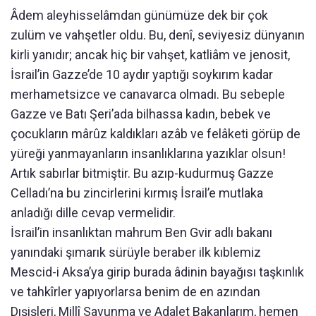
Âdem aleyhisselâmdan günümüze dek bir çok
zulüm ve vahşetler oldu. Bu, denî, seviyesiz dünyanın
kirli yanıdır; ancak hiç bir vahşet, katliâm ve jenosit,
İsrail’in Gazze’de 10 aydır yaptığı soykırım kadar
merhametsizce ve canavarca olmadı. Bu sebeple
Gazze ve Batı Şeri’ada bilhassa kadın, bebek ve
çocukların mârûz kaldıkları azâb ve felâketi görüp de
yüreği yanmayanların insanlıklarına yazıklar olsun!
Artık sabırlar bitmiştir. Bu azıp-kudurmuş Gazze
Celladı’na bu zincirlerini kırmış İsrail’e mutlaka
anladığı dille cevap vermelidir.
İsrail’in insanlıktan mahrum Ben Gvir adlı bakanı
yanındaki şımarık sürüyle beraber ilk kıblemiz
Mescid-i Aksa’ya girip burada âdinin bayağısı taşkınlık
ve tahkîrler yapıyorlarsa benim de en azından
Dışişleri, Millî Savunma ve Adalet Bakanlarım, hemen