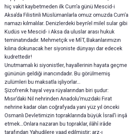
hiç vakit kaybetmeden ilk Cum’a günü Mescid-i
Aksa’da Filistinli Müslümanlarla omuz omuzda Cum’a
namazı kılmalılar. Denizlerdeki beyn’el milel sular gibi
Kudüs ve Mescid- i Aksa da uluslar arası hukuk
teminatındadır. Mehmetçik ve MİT, Bakanlarımızın
kılına dokunacak her siyoniste dünyayı dar edecek
kudrettedir!
Unutmamalı ki siyonistler, hayallerinin hayata geçme
gününün geldiği inancındadır. Bu görülmemiş
zulümleri bu maksatla işliyorlar…
Şizofrenik hayal veya rüyalarından biri şudur:
Mısır’daki Nil nehrinden Anadolu’muzdaki Fırat
nehrine kadar olan coğrafyada yani yüz yıl önceki
Osmanlı Devletimizin topraklarında büyük İsrail’i inşâ
etmek…Onlara nazaran bu topraklar, ilâhî irâde
tarafından Yahudilere vaad edilmiştir; arz-ı