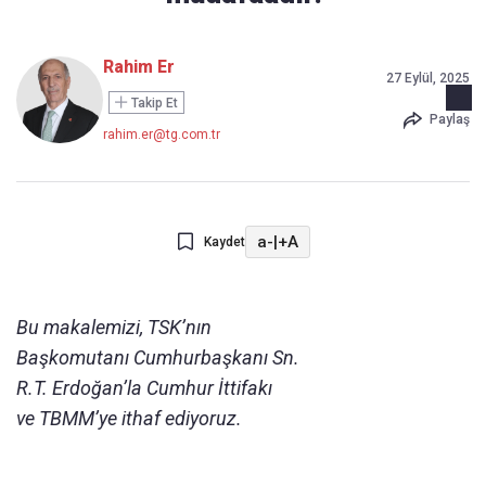
Rahim Er
27 Eylül, 2025
Takip Et
Paylaş
rahim.er@tg.com.tr
a-
|
+A
Kaydet
Bu makalemizi, TSK’nın
Başkomutanı Cumhurbaşkanı Sn.
R.T. Erdoğan’la Cumhur İttifakı
ve TBMM’ye ithaf ediyoruz.