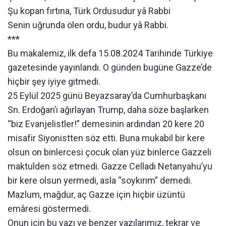
Şu kopan fırtına, Türk Ordusudur yâ Rabbi
Senin uğrunda ölen ordu, budur yâ Rabbi.
***
Bu makalemiz, ilk defa 15.08.2024 Tarihinde Türkiye
gazetesinde yayınlandı. O günden bugüne Gazze’de
hiçbir şey iyiye gitmedi.
25 Eylül 2025 günü Beyazsaray’da Cumhurbaşkanı
Sn. Erdoğan’ı ağırlayan Trump, daha söze başlarken
“biz Evanjelistler!” demesinin ardından 20 kere 20
misafir Siyonistten söz etti. Buna mukabil bir kere
olsun on binlercesi çocuk olan yüz binlerce Gazzeli
maktulden söz etmedi. Gazze Celladı Netanyahu’yu
bir kere olsun yermedi, asla “soykırım” demedi.
Mazlum, mağdur, aç Gazze için hiçbir üzüntü
emâresi göstermedi.
Onun için bu yazı ve benzer yazılarımız, tekrar ve