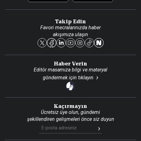
Video Galeri
Gazete Aboneliği
Danışma Telefonları
Takip Edin
Favori mecralarınızda haber
Yasal
akışımıza ulaşın
Reklam Ver
Haber Verin
Editör masamıza bilgi ve materyal
göndermek için
tıklayın
Kaçırmayın
Ücretsiz üye olun, gündemi
şekillendiren gelişmeleri önce siz duyun