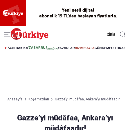
Yeni nesil dijital
abonelik 19 TL’den başlayan fiyatlarla.
GİRİŞ
SON DAKİKA
YAZARLAR
BİZİM SAYFA
GÜNDEM
POLİTİKA
EK
Anasayfa
Köşe Yazıları
Gazze’yi müdâfaa, Ankara’yı müdâfaadır!
Gazze’yi müdâfaa, Ankara’yı
müdâfaadır!