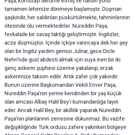
Paşa, komutayı deruhte etmiş ve harbin yönü
tamamen lehimize dönmeye başlamıştır. Düşman
şaşkındır, her saldırıları püskürtülmekte, tahminlerinin
ötesinde ölü vermektedirler. Nureddin Paşa,
fevkalade bir savaş taktiği geliştirmiştir. İngilizler,
acze düşmüştür. İçinde içkiye varıncaya dek her şey
olan bir İngiliz yardım gemisi Julnar, gece Dicle
Nehri’nde gusl abdesti almak için suya inen bir iki
genç askerin şüphesi üzerine yakalanıp, erzak
askerimize taksim edilir. Artık zafer çok yakındır.
Bunun üzerine Başkumandan Vekili Enver Paşa,
Nureddin Paşa'nın yerine kendinden bir yaş küçük
olan amcası Albay Halil Bey'i kumandanlığa tayin
eder. Ancak Halil Bey, bir akıllılık yaparak Nureddin
Paşa'nın planlarının zerresine dokunmaz. Bu vazife
değişikliğinde Türk ordusu zafere yakınken bölgeye