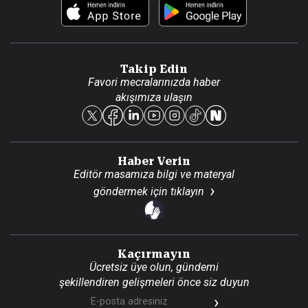
Foto Haber
Künye
Video Galeri
Gazete Aboneliği
Danışma Telefonları
Takip Edin
Favori mecralarınızda haber
Yasal
akışımıza ulaşın
Reklam Ver
Haber Verin
Editör masamıza bilgi ve materyal
göndermek için
tıklayın
Kaçırmayın
Ücretsiz üye olun, gündemi
şekillendiren gelişmeleri önce siz duyun