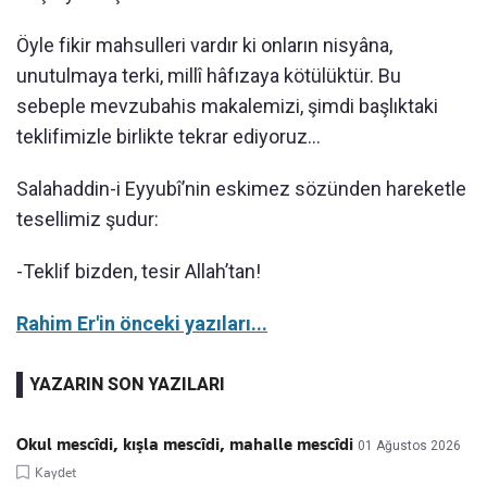
Öyle fikir mahsulleri vardır ki onların nisyâna,
unutulmaya terki, millî hâfızaya kötülüktür. Bu
sebeple mevzubahis makalemizi, şimdi başlıktaki
teklifimizle birlikte tekrar ediyoruz…
Salahaddin-i Eyyubî’nin eskimez sözünden hareketle
tesellimiz şudur:
-Teklif bizden, tesir Allah’tan!
Rahim Er'in önceki yazıları...
YAZARIN SON YAZILARI
Okul mescîdi, kışla mescîdi, mahalle mescîdi
01 Ağustos 2026
Kaydet