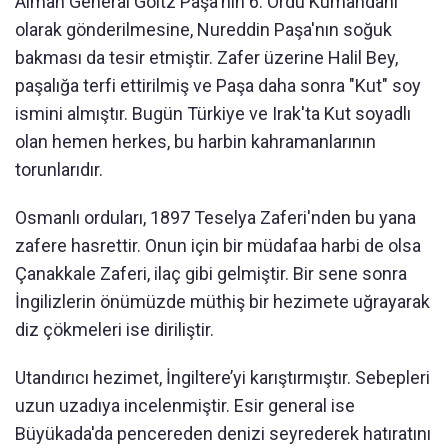
Alman General Goltz Paşa'nın 6. Ordu Kumandanı
olarak gönderilmesine, Nureddin Paşa'nın soğuk
bakması da tesir etmiştir. Zafer üzerine Halil Bey,
paşalığa terfi ettirilmiş ve Paşa daha sonra "Kut" soy
ismini almıştır. Bugün Türkiye ve Irak'ta Kut soyadlı
olan hemen herkes, bu harbin kahramanlarının
torunlarıdır.
Osmanlı orduları, 1897 Teselya Zaferi'nden bu yana
zafere hasrettir. Onun için bir müdafaa harbi de olsa
Çanakkale Zaferi, ilaç gibi gelmiştir. Bir sene sonra
İngilizlerin önümüzde müthiş bir hezimete uğrayarak
diz çökmeleri ise diriliştir.
Utandırıcı hezimet, İngiltere’yi karıştırmıştır. Sebepleri
uzun uzadıya incelenmiştir. Esir general ise
Büyükada'da pencereden denizi seyrederek hatıratını