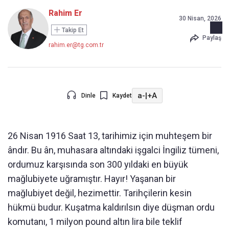
Rahim Er
30 Nisan, 2026
Takip Et
Paylaş
rahim.er@tg.com.tr
a-
|
+A
Dinle
Kaydet
26 Nisan 1916 Saat 13, tarihimiz için muhteşem bir
ândır. Bu ân, muhasara altındaki işgalci İngiliz tümeni,
ordumuz karşısında son 300 yıldaki en büyük
mağlubiyete uğramıştır. Hayır! Yaşanan bir
mağlubiyet değil, hezimettir. Tarihçilerin kesin
hükmü budur. Kuşatma kaldırılsın diye düşman ordu
komutanı, 1 milyon pound altın lira bile teklif