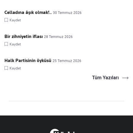
Celladına âşık olmak!..
30 Temmuz 2026
Kaydet
Bir zihniyetin iflası
28 Temmuz 2026
Kaydet
Halk Partisinin öyküsü
25 Temmuz 2026
Kaydet
Tüm Yazıları