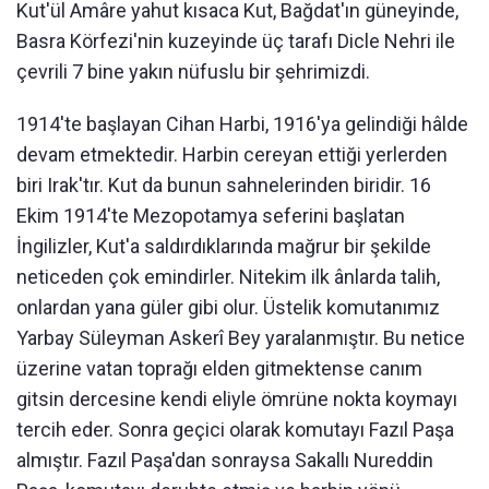
Kut'ül Amâre yahut kısaca Kut, Bağdat'ın güneyinde,
Basra Körfezi'nin kuzeyinde üç tarafı Dicle Nehri ile
çevrili 7 bine yakın nüfuslu bir şehrimizdi.
1914'te başlayan Cihan Harbi, 1916'ya gelindiği hâlde
devam etmektedir. Harbin cereyan ettiği yerlerden
biri Irak'tır. Kut da bunun sahnelerinden biridir. 16
Ekim 1914'te Mezopotamya seferini başlatan
İngilizler, Kut'a saldırdıklarında mağrur bir şekilde
neticeden çok emindirler. Nitekim ilk ânlarda talih,
onlardan yana güler gibi olur. Üstelik komutanımız
Yarbay Süleyman Askerî Bey yaralanmıştır. Bu netice
üzerine vatan toprağı elden gitmektense canım
gitsin dercesine kendi eliyle ömrüne nokta koymayı
tercih eder. Sonra geçici olarak komutayı Fazıl Paşa
almıştır. Fazıl Paşa'dan sonraysa Sakallı Nureddin