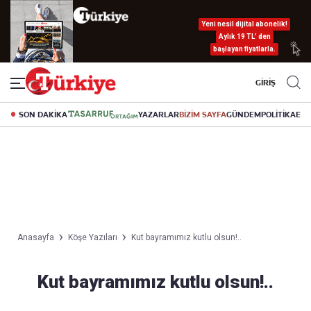
Yeni nesil dijital abonelik!
Aylık 19 TL’ den
başlayan fiyatlarla.
GİRİŞ
SON DAKİKA
YAZARLAR
BİZİM SAYFA
GÜNDEM
POLİTİKA
EK
Anasayfa
Köşe Yazıları
Kut bayramımız kutlu olsun!..
Kut bayramımız kutlu olsun!..