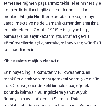
etmesine rağmen paşalarımız teklifi ellerinin tersiyle
itmişlerdir. İstilacı İngilizler, emirlerine aldıkları
birtakım Sih gibi Hindlilerle beraber ne kuşatmayı
yarabilmekte ve ne de Osmanlı kumandanlarını ikna
edebilmektedir. 7 Aralık 1915'te başlayan harp,
bambaşka bir seyir kazanmıştır. Etrafları çevrili
sömürgecilerde açlık, hastalık, mâneviyat çöküntüsü
son haddindedir.
Kibir, asalete mağlup olacaktır.
En nihayet, İngiliz komutan V. F. Townshend, eli
mahkûm olarak yapılması gerekeni yapmış ve o gün
Türk Ordusu, önünde zelil bir hâlde baş eğmek
zorunda kalmıştır. Bu, İngilizlerin yahut Büyük
Britanya'nın aynı bölgedeki Selman-ı Pak
mağlubiyetinden sonra ikinci kayıplarıdır. Selman-ı