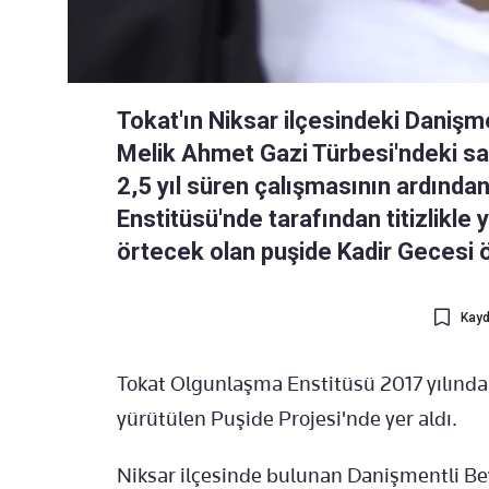
Tokat'ın Niksar ilçesindeki Daniş
Melik Ahmet Gazi Türbesi'ndeki san
2,5 yıl süren çalışmasının ardınd
Enstitüsü'nde tarafından titizlikl
örtecek olan puşide Kadir Gecesi 
Kayd
Tokat Olgunlaşma Enstitüsü 2017 yılınd
yürütülen Puşide Projesi'nde yer aldı.
Niksar ilçesinde bulunan Danişmentli B