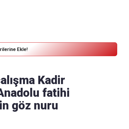
Haber Verin
Editör masamıza bilgi ve materyal göndermek için
tıklayın
ilerine Ekle!
 çalışma Kadir
Anadolu fatihi
in göz nuru