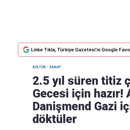
Takip Edin
Favori mecralarınızda haber akışımıza ulaşın
Linke Tıkla, Türkiye Gazetesi'ni Google Favor
KÜLTÜR - SANAT
2.5 yıl süren titiz
Gecesi için hazır! 
Danişmend Gazi iç
döktüler