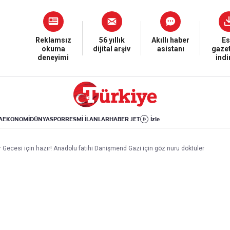
Dünya
Yaşam
Kültür-Sanat
Orta Doğu
Sağlık
Sinema
Avrupa
Hava Durumu
Arkeoloji
Reklamsız
56 yıllık
Akıllı haber
Es
okuma
dijital arşiv
asistanı
gazet
Amerika
Yemek
Kitap
deneyimi
ind
Afrika
Seyahat
Tarih
İsrail-Gazze
Aktüel
A
EKONOMİ
DÜNYA
SPOR
RESMİ İLANLAR
HABER JET
İzle
Uygulamalar
ir Gecesi için hazır! Anadolu fatihi Danişmend Gazi için göz nuru döktüler
rı