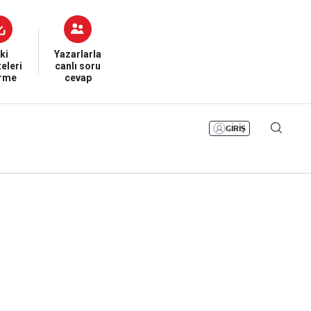
Bizim Sayfa
Namaz Vakitleri
Sesli Yayınlar
ki
Yazarlarla
eleri
canlı soru
irme
cevap
GİRİŞ