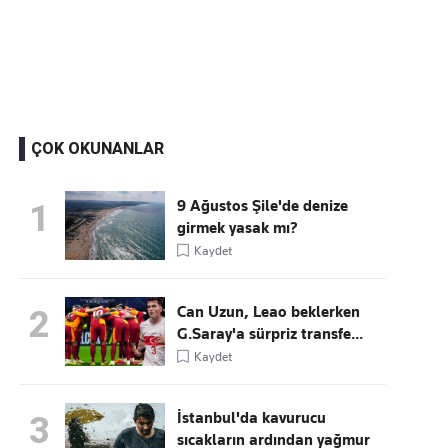
Kaçırmayın
Ücretsiz üye olun, gündemi şekillendiren gelişmeleri önce siz duyun
ÇOK OKUNANLAR
9 Ağustos Şile'de denize
1
girmek yasak mı?
Kaydet
Can Uzun, Leao beklerken
2
G.Saray'a sürpriz transfe...
Kaydet
İstanbul'da kavurucu
3
sıcakların ardından yağmur