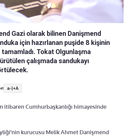
mend Gazi olarak bilinen Danişmend
duka için hazırlanan puşide 8 kişinin
an tamamladı. Tokat Olgunlaşma
e yürütülen çalışmada sandukayı
örtülecek.
a-
|
+A
et
an itibaren Cumhurbaşkanlığı himayesinde
eyliği'nin kurucusu Melik Ahmet Danişmend