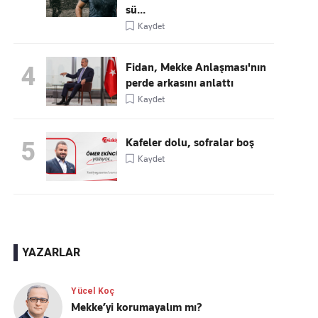
sü...
Kaydet
Fidan, Mekke Anlaşması'nın
4
perde arkasını anlattı
Kaydet
Kafeler dolu, sofralar boş
5
Kaydet
YAZARLAR
Yücel Koç
Mekke’yi korumayalım mı?