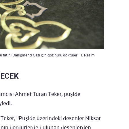
olu fatihi Danişmend Gazi için göz nuru döktüler - 1. Resim
LECEK
ımcısı Ahmet Turan Teker, puşide
yledi.
n Teker, "Puşide üzerindeki desenler Niksar
ın bordürlerde bulunan desenlerden