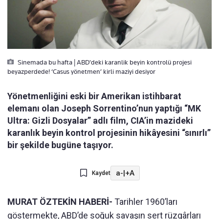
Sinemada bu hafta | ABD'deki karanlik beyin kontrolü projesi
beyazperdede! ‘Casus yönetmen’ kirli maziyi desiyor
Yönetmenliğini eski bir Amerikan istihbarat
elemanı olan Joseph Sorrentino’nun yaptığı “MK
Ultra: Gizli Dosyalar” adlı film, CIA’in mazideki
karanlık beyin kontrol projesinin hikâyesini “sınırlı”
bir şekilde bugüne taşıyor.
a-
|
+A
Kaydet
MURAT ÖZTEKİN HABERİ-
Tarihler 1960’ları
göstermekte, ABD’de soğuk savaşın sert rüzgârları