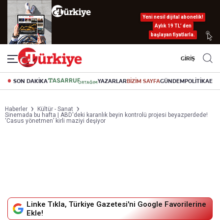
Yeni nesil dijital abonelik!
Aylık 19 TL’ den
başlayan fiyatlarla.
GİRİŞ
SON DAKİKA
YAZARLAR
BİZİM SAYFA
GÜNDEM
POLİTİKA
EK
Haberler
Kültür - Sanat
Sinemada bu hafta | ABD'deki karanlık beyin kontrolü projesi beyazperdede!
‘Casus yönetmen’ kirli maziyi deşiyor
Linke Tıkla, Türkiye Gazetesi'ni Google Favorilerine
Ekle!