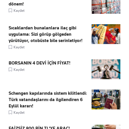
dönem!
Kaydet
Sıcaklardan bunalanlara ilaç gibi
uygulama: Sizi görüp gölgeden
yürütüyor, otobüste bile serinletiyor!
Kaydet
BORSANIN 4 DEVİ İÇİN FİYAT!
Kaydet
Schengen kapılarında sistem kilitlendi:
Türk vatandaşlarını da ilgilendiren 6
Eylül kararı!
Kaydet
FAİZSİZ 800 BİN TL'YE ARAÇ!