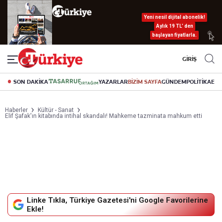
Yeni nesil dijital abonelik!
Aylık 19 TL’ den
başlayan fiyatlarla.
GİRİŞ
SON DAKİKA
YAZARLAR
BİZİM SAYFA
GÜNDEM
POLİTİKA
EK
Haberler
Kültür - Sanat
Elif Şafak'ın kitabında intihal skandalı! Mahkeme tazminata mahkum etti
Linke Tıkla, Türkiye Gazetesi'ni Google Favorilerine
Ekle!