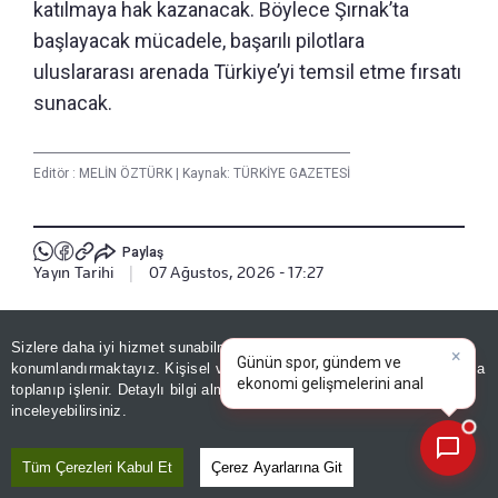
katılmaya hak kazanacak. Böylece Şırnak’ta
başlayacak mücadele, başarılı pilotlara
uluslararası arenada Türkiye’yi temsil etme fırsatı
sunacak.
Editör :
MELİN ÖZTÜRK
|
Kaynak: TÜRKİYE GAZETESİ
Paylaş
Yayın Tarihi
|
07 Ağustos, 2026 - 17:27
Haberle İlgili Daha Fazlası
×
Günün spor, gündem ve
Sizlere daha iyi hizmet sunabilmek adına sitemizde
çerez
ekonomi gelişmelerini analiz
konumlandırmaktayız. Kişisel verileriniz, KVKK ve GDPR kapsamında
Kültür - Sanat
edin!
toplanıp işlenir. Detaylı bilgi almak için
Aydınlatma Metnimizi
📰
Son 30 güne ait haberleri, spor gelişmelerini veya yazar yazılarını sorgulayabilirsiniz.
inceleyebilirsiniz.
Bizi Takip Edin
Tüm Çerezleri Kabul Et
Çerez Ayarlarına Git