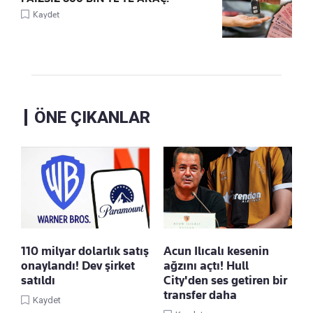
Kaydet
ÖNE ÇIKANLAR
110 milyar dolarlık satış
Acun Ilıcalı kesenin
onaylandı! Dev şirket
ağzını açtı! Hull
satıldı
City'den ses getiren bir
transfer daha
Kaydet