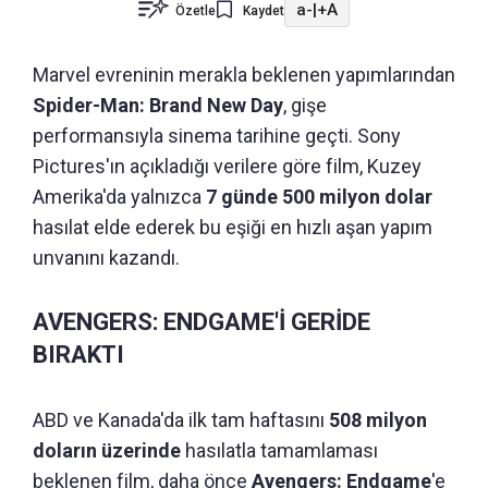
a-
|
+A
Özetle
Kaydet
Marvel evreninin merakla beklenen yapımlarından
Spider-Man: Brand New Day
, gişe
performansıyla sinema tarihine geçti. Sony
Pictures'ın açıkladığı verilere göre film, Kuzey
Amerika'da yalnızca
7 günde 500 milyon dolar
hasılat elde ederek bu eşiği en hızlı aşan yapım
unvanını kazandı.
AVENGERS: ENDGAME'İ GERİDE
BIRAKTI
ABD ve Kanada'da ilk tam haftasını
508 milyon
doların üzerinde
hasılatla tamamlaması
beklenen film, daha önce
Avengers: Endgame
'e