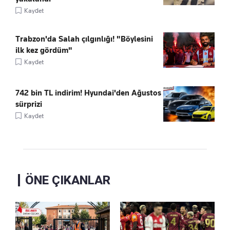
Kaydet
Trabzon'da Salah çılgınlığı! "Böylesini
ilk kez gördüm"
Kaydet
742 bin TL indirim! Hyundai'den Ağustos
sürprizi
Kaydet
ÖNE ÇIKANLAR