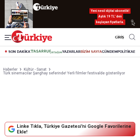
Yeni nesil dijital abonelik!
Aylık 19 TL’ den
başlayan fiyatlarla.
GİRİŞ
SON DAKİKA
YAZARLAR
BİZİM SAYFA
GÜNDEM
POLİTİKA
EK
Haberler
Kültür - Sanat
Türk sinemacılar Şanghay seferinde! Yerli filmler festivalde gösteriliyor
Linke Tıkla, Türkiye Gazetesi'ni Google Favorilerine
Ekle!