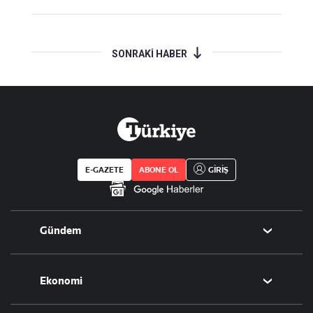
SONRAKİ HABER
E-GAZETE
ABONE OL
GİRİŞ
Gündem
Politika
Ekonomi
Eğitim
Borsa