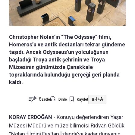
Christopher Nolan’ın “The Odyssey” filmi,
Homeros’u ve antik destanları tekrar gündeme
taşıdı. Ancak Odysseus’un yolculuğunun
başladığı Troya antik şehrinin ve Troya
Müzesinin günümüzde Çanakkale
topraklarında bulunduğu gerçeği geri planda
kaldı.
a-
|
+A
Özetle
Dinle
Kaydet
KORAY ERDOĞAN -
Konuyu değerlendiren Yaşar
Müzesi Müdürü ve müze bilimcisi Rıdvan Gölcük
“Nolan filmini Fas’tan İzlanda’ya kadar dünyanın