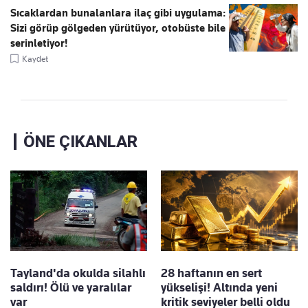
Sıcaklardan bunalanlara ilaç gibi uygulama:
Sizi görüp gölgeden yürütüyor, otobüste bile
serinletiyor!
Kaydet
ÖNE ÇIKANLAR
Tayland'da okulda silahlı
28 haftanın en sert
saldırı! Ölü ve yaralılar
yükselişi! Altında yeni
var
kritik seviyeler belli oldu