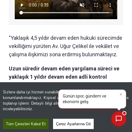
"Yaklaşık 4,5 yıldır devam eden hukuki sürecimde
vekilliğimi yürüten Av. Uğur Çelikel ile vekâlet ve
çalışma ilişkimizi sona erdirmiş bulunmaktayız.
Uzun süredir devam eden yargılama süreci ve
yaklaşık 1 yıldır devam eden adli kontrol
tedbirim nedeniyle, dosyalarımın takip ve
×
Günün spor, gündem ve
Sizlere daha iyi hizmet sunabilmek adına sitemizde
çerez
yürütülme biçiminden duyduğum
ekonomi gelişmelerini analiz
konumlandırmaktayız. Kişisel verileriniz, KVKK ve GDPR kapsamında
memnuniyetsizlik ile süreç içerisinde oluşan
edin!
|
toplanıp işlenir. Detaylı bilgi almak için
Aydınlatma Metnimizi
📰
Son 30 güne ait haberleri, spor gelişmelerini veya yazar yazılarını sorgulayabilirsiniz.
mesleki güven kaybı, bu kararımda belirleyici
inceleyebilirsiniz.
olmuştur.
Tüm Çerezleri Kabul Et
Çerez Ayarlarına Git