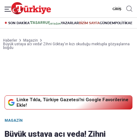
GİRİŞ
SON DAKİKA
YAZARLAR
BİZİM SAYFA
GÜNDEM
POLİTİKA
EK
Haberler
Magazin
Büyük ustaya acı veda! Zihni Göktay'ın kızı okuduğu mektupla gözyaşlarına
boğdu
Linke Tıkla, Türkiye Gazetesi'ni Google Favorilerine
Ekle!
MAGAZIN
Büyük ustaya acı veda! Zihni