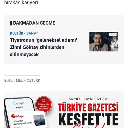
bırakan kariyeri...
BAKMADAN GEÇME
KÜLTÜR - SANAT
Tiyatronun 'geleneksel adamı'
Zihni Göktay zihinlerden
silinmeyecek
Editör :
MELİN ÖZTÜRK