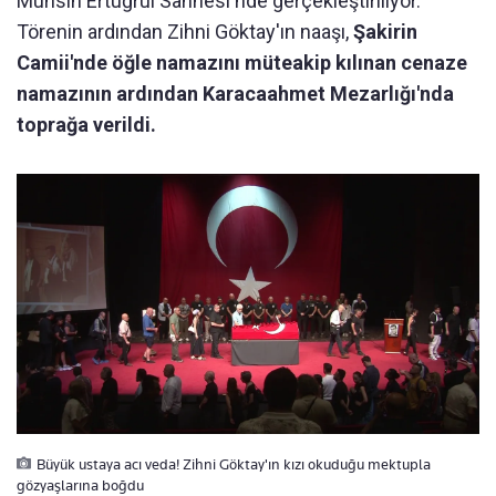
Muhsin Ertuğrul Sahnesi'nde gerçekleştiriliyor.
Törenin ardından Zihni Göktay'ın naaşı,
Şakirin
Camii'nde öğle namazını müteakip kılınan cenaze
namazının ardından Karacaahmet Mezarlığı'nda
toprağa verildi.
Büyük ustaya acı veda! Zihni Göktay'ın kızı okuduğu mektupla
gözyaşlarına boğdu