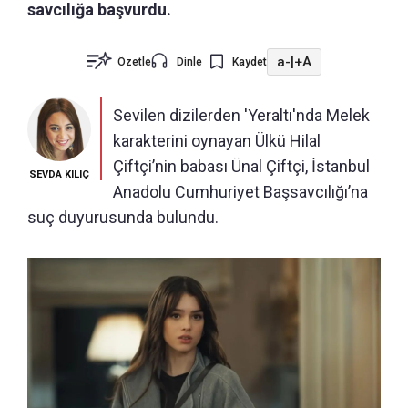
savcılığa başvurdu.
a-
|
+A
Özetle
Dinle
Kaydet
Sevilen dizilerden 'Yeraltı'nda Melek
karakterini oynayan Ülkü Hilal
Çiftçi’nin babası Ünal Çiftçi, İstanbul
SEVDA KILIÇ
Anadolu Cumhuriyet Başsavcılığı’na
suç duyurusunda bulundu.