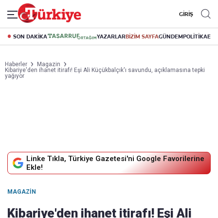
GİRİŞ
SON DAKİKA
YAZARLAR
BİZİM SAYFA
GÜNDEM
POLİTİKA
EK
Haberler
Magazin
Kibariye'den ihanet itirafı! Eşi Ali Küçükbalçık'ı savundu, açıklamasına tepki
yağıyor
Linke Tıkla, Türkiye Gazetesi'ni Google Favorilerine
Ekle!
MAGAZIN
Kibariye'den ihanet itirafı! Eşi Ali