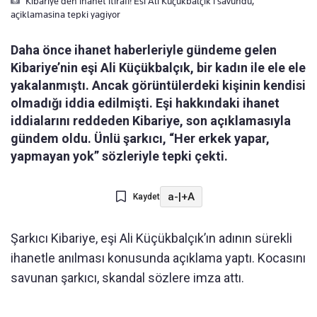
Kibariye'den ihanet itirafi! Esi Ali Küçükbalçik'i savundu,
açiklamasina tepki yagiyor
Daha önce ihanet haberleriyle gündeme gelen
Kibariye’nin eşi Ali Küçükbalçık, bir kadın ile ele ele
yakalanmıştı. Ancak görüntülerdeki kişinin kendisi
olmadığı iddia edilmişti. Eşi hakkındaki ihanet
iddialarını reddeden Kibariye, son açıklamasıyla
gündem oldu. Ünlü şarkıcı, “Her erkek yapar,
yapmayan yok” sözleriyle tepki çekti.
a-
|
+A
Kaydet
Şarkıcı Kibariye, eşi Ali Küçükbalçık’ın adının sürekli
ihanetle anılması konusunda açıklama yaptı. Kocasını
savunan şarkıcı, skandal sözlere imza attı.