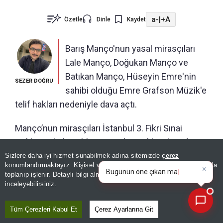
a-
|
+A
Özetle
Dinle
Kaydet
Barış Manço'nun yasal mirasçıları
Lale Manço, Doğukan Manço ve
Batıkan Manço, Hüseyin Emre'nin
SEZER DOĞRU
sahibi olduğu Emre Grafson Müzik'e
telif hakları nedeniyle dava açtı.
Manço’nun mirasçıları İstanbul 3. Fikri Sınai
Haklar Hukuk Mahkemesinde açtıkları davada
sanatçının tüm külliyatının kendilerine iade
Sizlere daha iyi hizmet sunabilmek adına sitemizde
çerez
×
Bugünün öne çıkan manşetleri
konumlandırmaktayız. Kişisel verileriniz, KVKK ve GDPR kapsamında
edilmesini talep etti.
ve gelişmeleri neler?
toplanıp işlenir. Detaylı bilgi almak için
Aydınlatma Metnimizi
📰
Son 30 güne ait haberleri, spor gelişmelerini veya yazar yazılarını sorgulayabilirsiniz.
inceleyebilirsiniz.
Tüm Çerezleri Kabul Et
Çerez Ayarlarına Git