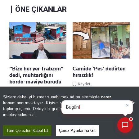
ÖNE ÇIKANLAR
“Bize her yer Trabzon”
Camide ‘Pes’ dedirten
dedi, muhtarlığını
hırsızlık!
bordo-maviye bürüdü
Kaydet
Kaydet
Sizlere daha iyi hizmet sunabilmek adına sitemizde
çerez
×
Bugünün öne çıkan manşetleri
konumlandırmaktayız. Kişisel verileriniz, KVKK ve GDPR kapsamında
ve gelişmeleri neler?
toplanıp işlenir. Detaylı bilgi almak için
Aydınlatma Metnimizi
📰
Son 30 güne ait haberleri, spor gelişmelerini veya yazar yazılarını sorgulayabilirsiniz.
inceleyebilirsiniz.
Tüm Çerezleri Kabul Et
Çerez Ayarlarına Git