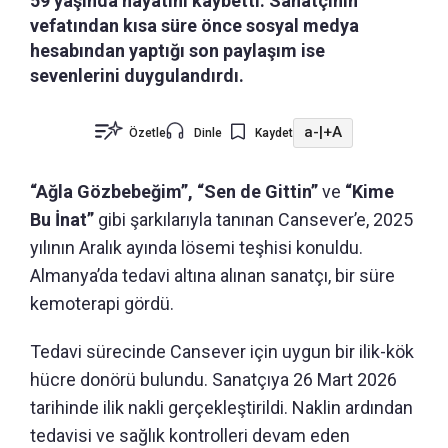
59 yaşında hayatını kaybetti. Sanatçının
vefatından kısa süre önce sosyal medya
hesabından yaptığı son paylaşım ise
sevenlerini duygulandırdı.
a-
|
+A
Özetle
Dinle
Kaydet
“Ağla Gözbebeğim”, “Sen de Gittin”
ve
“Kime
Bu İnat”
gibi şarkılarıyla tanınan Cansever’e, 2025
yılının Aralık ayında lösemi teşhisi konuldu.
Almanya’da tedavi altına alınan sanatçı, bir süre
kemoterapi gördü.
Tedavi sürecinde Cansever için uygun bir ilik-kök
hücre donörü bulundu. Sanatçıya 26 Mart 2026
tarihinde ilik nakli gerçekleştirildi. Naklin ardından
tedavisi ve sağlık kontrolleri devam eden