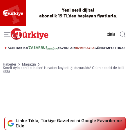
Reklamsız
56 yıllık
Akıllı haber
Eski gazeteleri
Yazarlarla
okuma
dijital arşiv
asistanı
indirme
canlı soru
deneyimi
cevap
GİRİŞ
SON DAKİKA
YAZARLAR
BİZİM SAYFA
GÜNDEM
POLİTİKA
EK
Haberler
Magazin
Koreli Ayla'dan acı haber! Hayatını kaybettiği duyuruldu! Ölüm sebebi de belli
oldu
Linke Tıkla, Türkiye Gazetesi'ni Google Favorilerine
Ekle!