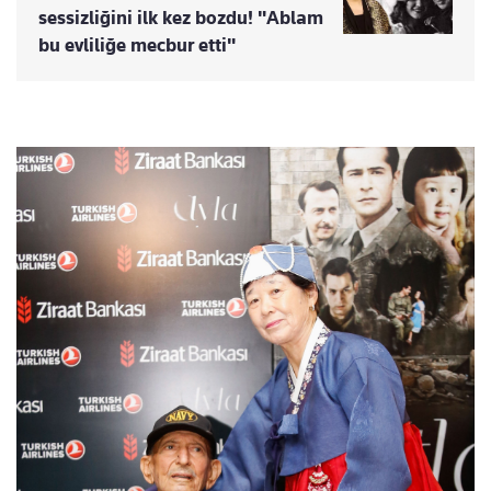
sessizliğini ilk kez bozdu! "Ablam
bu evliliğe mecbur etti"