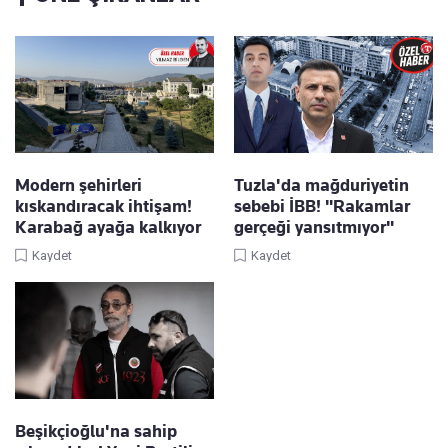
Modern şehirleri
Tuzla'da mağduriyetin
kıskandıracak ihtişam!
sebebi İBB! "Rakamlar
Karabağ ayağa kalkıyor
gerçeği yansıtmıyor"
Kaydet
Kaydet
Beşikçioğlu'na sahip