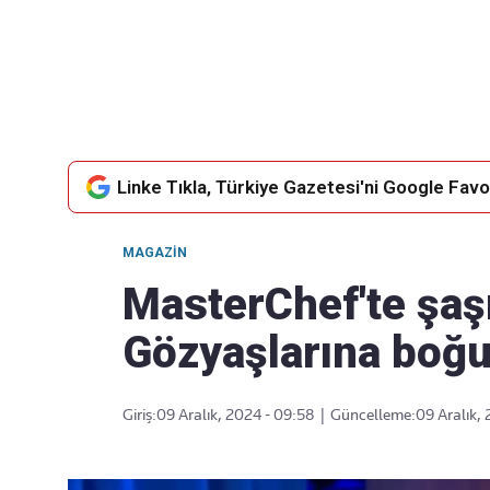
Takip Edin
Favori mecralarınızda haber
akışımıza ulaşın
Linke Tıkla, Türkiye Gazetesi'ni Google Favor
MAGAZIN
MasterChef'te şaş
Gözyaşlarına boğu
Giriş:
09 Aralık, 2024 - 09:58
|
Güncelleme:
09 Aralık,