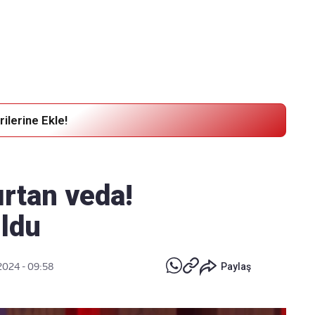
Haber Verin
Editör masamıza bilgi ve materyal
göndermek için
tıklayın
ilerine Ekle!
ırtan veda!
ldu
 2024 - 09:58
Paylaş