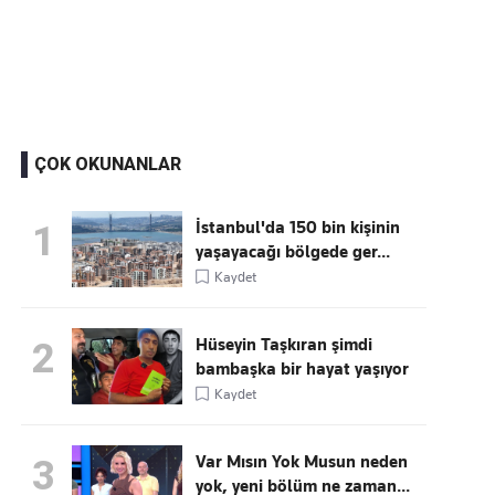
Kaçırmayın
Ücretsiz üye olun, gündemi
şekillendiren gelişmeleri önce siz duyun
ÇOK OKUNANLAR
İstanbul'da 150 bin kişinin
1
yaşayacağı bölgede ger...
Kaydet
Hüseyin Taşkıran şimdi
2
bambaşka bir hayat yaşıyor
Kaydet
Var Mısın Yok Musun neden
3
yok, yeni bölüm ne zaman...