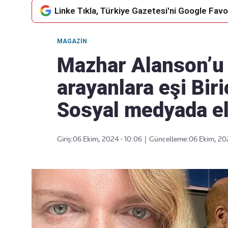
Linke Tıkla, Türkiye Gazetesi'ni Google Favor
MAGAZIN
Takip Edin
Favori mecralarınızda haber
Mazhar Alanson’u 
akışımıza ulaşın
arayanlara eşi Biri
Sosyal medyada ele
Giriş:
06 Ekim, 2024 - 10:06
|
Güncelleme:
06 Ekim, 20