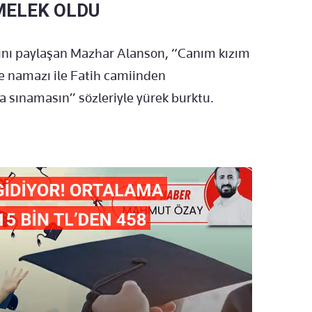
MELEK OLDU
ını paylaşan Mazhar Alanson, “Canım kızım
e namazı ile Fatih camiinden
la sınamasın” sözleriyle yürek burktu.