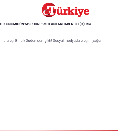
Dünya
Yaşam
Kültür-Sanat
Orta Doğu
Sağlık
Sinema
Avrupa
Hava Durumu
Arkeoloji
A
EKONOMİ
DÜNYA
SPOR
RESMİ İLANLAR
HABER JET
İzle
Amerika
Yemek
Kitap
Afrika
Seyahat
Tarih
lara eşi Biricik Suden sert çıktı! Sosyal medyada eleştiri yağdı
İsrail-Gazze
Aktüel
Uygulamalar