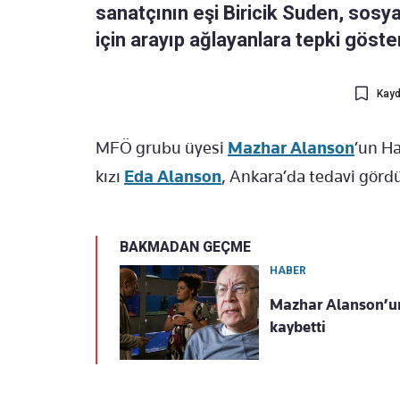
sanatçının eşi Biricik Suden, sosy
için arayıp ağlayanlara tepki göster
Kayd
MFÖ grubu üyesi
Mazhar Alanson
’un Ha
kızı
Eda Alanson
, Ankara’da tedavi görd
BAKMADAN GEÇME
HABER
Mazhar Alanson’un 
kaybetti