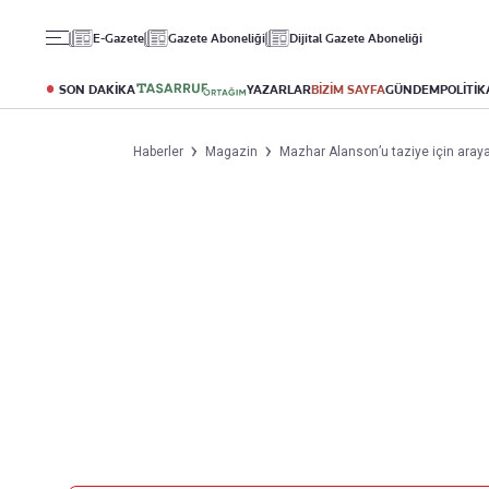
Gündem
Ekonomi
Spor
E-Gazete
Gazete Aboneliği
Dijital Gazete Aboneliği
Politika
Borsa
Futbol
Eğitim
Altın
Puan Durumu
SON DAKİKA
YAZARLAR
BİZİM SAYFA
GÜNDEM
POLİTİK
Döviz
Fikstür
Hisse Senedi
Şampiyonlar Ligi
Haberler
Magazin
Mazhar Alanson’u taziye için arayan
Kripto Para
Avrupa Ligi
Emlak
Basketbol
T-Otomobil
Turizm
Yazarlar
Diğer Kategoriler
Kurumsal
Bugünün Yazarları
Magazin
Hakkımızda
Tüm Yazarlar
Teknoloji
İletişim
Resmî Ilanlar
Künye
Haberler
Gazete Aboneliği
Foto Haber
Danışma Telefonları
Video Galeri
Yasal
Reklam Ver