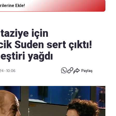
ilerine Ekle!
Haber Verin
Editör masamıza bilgi ve materyal
taziye için
göndermek için
tıklayın
cik Suden sert çıktı!
ştiri yağdı
24 - 10:06
Paylaş