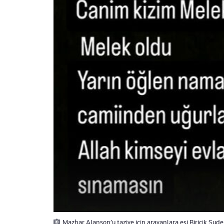
Mazhar Alanson’u taziye için arayanlara eşi Biricik Suden