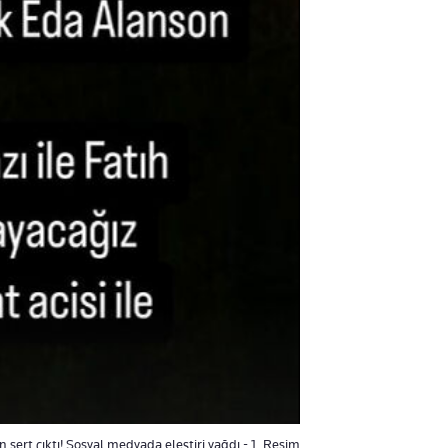
 sert çıktı! Sosyal medyada eleştiri yağdı - 1. Resim