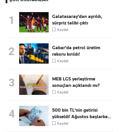
Galatasaray'dan ayrıldı,
1
sürpriz talibi çıktı
Kaçırmayın
Kaydet
Ücretsiz üye olun, gündemi
şekillendiren gelişmeleri önce siz duyun
Gabar'da petrol üretim
2
rekoru kırıldı!
Kaydet
MEB LGS yerleştirme
3
sonuçları açıklandı mı?
Kaydet
500 bin TL'nin getirisi
4
yükseldi! Ağustos başlarke...
Kaydet