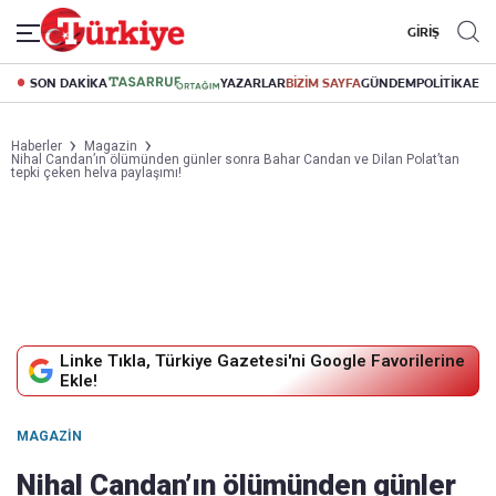
GİRİŞ
SON DAKİKA
YAZARLAR
BİZİM SAYFA
GÜNDEM
POLİTİKA
EK
Haberler
Magazin
Nihal Candan’ın ölümünden günler sonra Bahar Candan ve Dilan Polat’tan
tepki çeken helva paylaşımı!
Linke Tıkla, Türkiye Gazetesi'ni Google Favorilerine
Ekle!
MAGAZIN
Nihal Candan’ın ölümünden günler