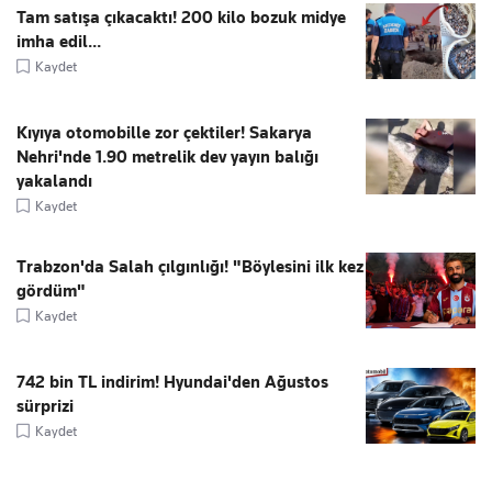
Tam satışa çıkacaktı! 200 kilo bozuk midye
imha edil...
Kaydet
Kıyıya otomobille zor çektiler! Sakarya
Nehri'nde 1.90 metrelik dev yayın balığı
yakalandı
Kaydet
Trabzon'da Salah çılgınlığı! "Böylesini ilk kez
gördüm"
Kaydet
742 bin TL indirim! Hyundai'den Ağustos
sürprizi
Kaydet