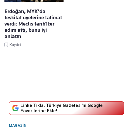
Erdoğan, MYK'da
teşkilat üyelerine talimat
verdi: Meclis tarihî bir
adım attı, bunu iyi
anlatın
Kaydet
Linke Tıkla, Türkiye Gazetesi'ni Google
Favorilerine Ekle!
MAGAZIN