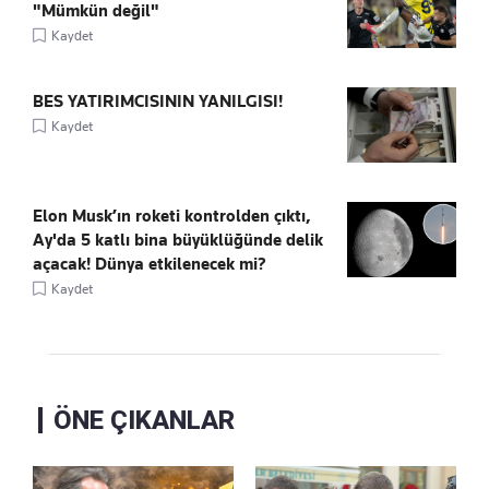
"Mümkün değil"
Kaydet
BES YATIRIMCISININ YANILGISI!
Kaydet
Elon Musk’ın roketi kontrolden çıktı,
Ay'da 5 katlı bina büyüklüğünde delik
açacak! Dünya etkilenecek mi?
Kaydet
ÖNE ÇIKANLAR