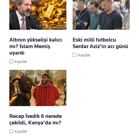
Altının yükselişi kalıcı
Eski milli futbolcu
mı? İslam Memiş
Serdar Aziz'in acı günü
uyardı
Kaydet
Kaydet
Recep İvedik 6 nerede
çekildi, Kenya'da mı?
Kaydet