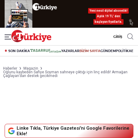
Yeni nesil dijital abonelik!
Aylık 19 TL’ den
başlayan fiyatlarla.
GİRİŞ
SON DAKİKA
YAZARLAR
BİZİM SAYFA
GÜNDEM
POLİTİKA
EK
Haberler
Magazin
Oğlunu kaybeden Safiye Soyman sahneye çıktığı için linç edildi! Armağan
Çağlayan’dan destek gecikmedi
Linke Tıkla, Türkiye Gazetesi'ni Google Favorilerine
Ekle!