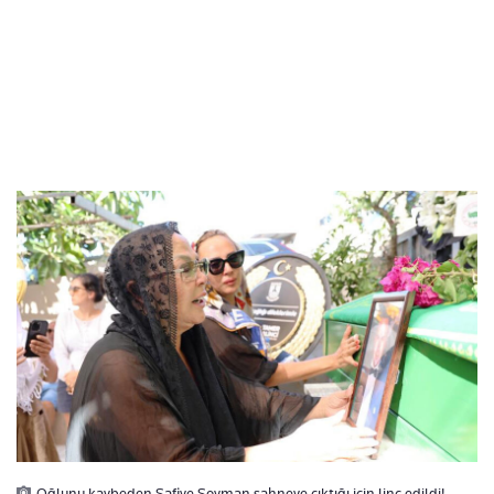
Oğlunu kaybeden Safiye Soyman sahneye çıktığı için linç edildi!