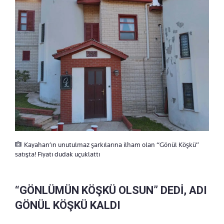
Kayahan’ın unutulmaz şarkılarına ilham olan “Gönül Köşkü”
satışta! Fiyatı dudak uçuklattı
“GÖNLÜMÜN KÖŞKÜ OLSUN” DEDİ, ADI
GÖNÜL KÖŞKÜ KALDI