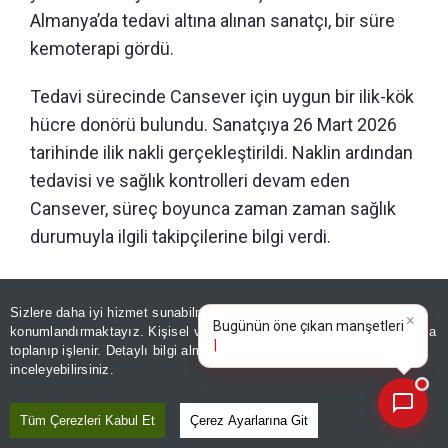
Almanya’da tedavi altına alınan sanatçı, bir süre
kemoterapi gördü.
Tedavi sürecinde Cansever için uygun bir ilik-kök
hücre donörü bulundu. Sanatçıya 26 Mart 2026
tarihinde ilik nakli gerçekleştirildi. Naklin ardından
tedavisi ve sağlık kontrolleri devam eden
Cansever, süreç boyunca zaman zaman sağlık
durumuyla ilgili takipçilerine bilgi verdi.
Sizlere daha iyi hizmet sunabilmek adına sitemizde
çerez
×
Bugünün öne çıkan manşetleri
konumlandırmaktayız. Kişisel verileriniz, KVKK ve GDPR kapsamında
ve gelişmeleri neler?
|
toplanıp işlenir. Detaylı bilgi almak için
Aydınlatma Metnimizi
📰
Son 30 güne ait haberleri, spor gelişmelerini veya yazar yazılarını sorgulayabilirsiniz.
inceleyebilirsiniz.
Tüm Çerezleri Kabul Et
Çerez Ayarlarına Git