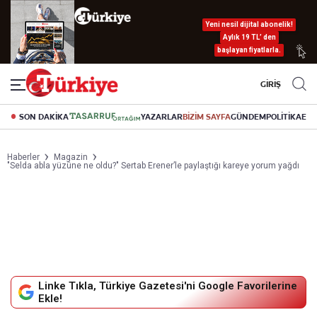
Yeni nesil dijital abonelik!
Aylık 19 TL’ den
başlayan fiyatlarla.
GİRİŞ
SON DAKİKA
YAZARLAR
BİZİM SAYFA
GÜNDEM
POLİTİKA
EK
Haberler
Magazin
"Selda abla yüzüne ne oldu?" Sertab Erener’le paylaştığı kareye yorum yağdı
Linke Tıkla, Türkiye Gazetesi'ni Google Favorilerine
Ekle!