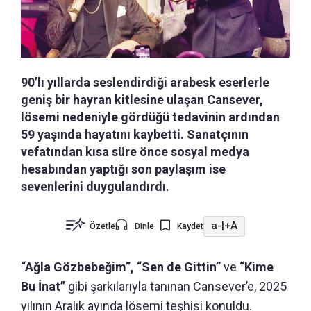
90’lı yıllarda seslendirdiği arabesk eserlerle
geniş bir hayran kitlesine ulaşan Cansever,
lösemi nedeniyle gördüğü tedavinin ardından
59 yaşında hayatını kaybetti. Sanatçının
vefatından kısa süre önce sosyal medya
hesabından yaptığı son paylaşım ise
sevenlerini duygulandırdı.
a-
|
+A
Özetle
Dinle
Kaydet
“Ağla Gözbebeğim”, “Sen de Gittin”
ve
“Kime
Bu İnat”
gibi şarkılarıyla tanınan Cansever’e, 2025
yılının Aralık ayında lösemi teşhisi konuldu.