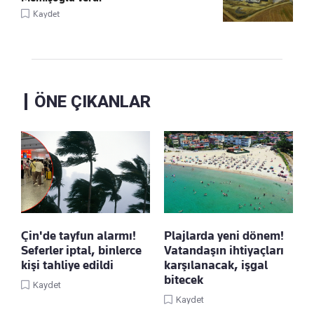
Kaydet
ÖNE ÇIKANLAR
Çin'de tayfun alarmı!
Plajlarda yeni dönem!
Seferler iptal, binlerce
Vatandaşın ihtiyaçları
kişi tahliye edildi
karşılanacak, işgal
bitecek
Kaydet
Kaydet