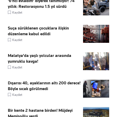
'6'ncı evladım' diyerek tanımlıyor! 74
yıllık: Restorasyonu 1.5 yıl sürdü
Kaydet
Suça sürüklenen çocuklara ilişkin
düzenleme kabul edildi
Kaydet
Malatya'da yaşlı yolcular arasında
yumruklu kavga!
Kaydet
Dışarısı 40, ayaklarının altı 200 derece!
Böyle sıcak görülmedi
Kaydet
Bir kente 2 hastane birden! Müjdeyi
Memişoğlu verdi