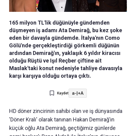
165 milyon TL'lik düğünüyle gündemden
düşmeyen iş adamı Ata Demirağ, bu kez şoke
eden bir davayla gündemde. İtalya'nın Como
Gölü'nde gerçekleştirdiği görkemli düğünün
ardından Demirağ'ın, yaklaşık 6 yıldır kiracısı
olduğu Rüştü ve Işıl Reçber çiftine ait
Maslak'taki konut nedeniyle tahliye davasıyla
karşı karşıya olduğu ortaya çıktı.
a-
|
+A
Kaydet
HD döner zincirinin sahibi olan ve iş dünyasında
'Döner Kralı' olarak tanınan Hakan Demirağ’ın
küçük oğlu Ata Demirağ, geçtiğimiz günlerde