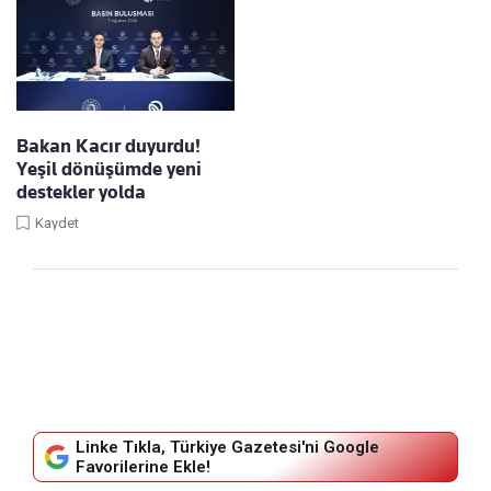
Bakan Kacır duyurdu!
Yeşil dönüşümde yeni
destekler yolda
Kaydet
Linke Tıkla, Türkiye Gazetesi'ni Google
Favorilerine Ekle!