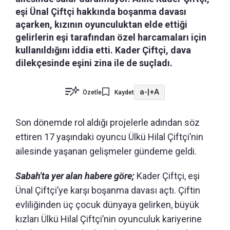
eşi Ünal Çiftçi hakkında boşanma davası
açarken, kızının oyunculuktan elde ettiği
gelirlerin eşi tarafından özel harcamaları için
kullanıldığını iddia etti. Kader Çiftçi, dava
dilekçesinde eşini zina ile de suçladı.
a-
|
+A
Özetle
Kaydet
Son dönemde rol aldığı projelerle adından söz
ettiren 17 yaşındaki oyuncu Ülkü Hilal Çiftçi’nin
ailesinde yaşanan gelişmeler gündeme geldi.
Sabah'ta yer alan habere göre;
Kader Çiftçi, eşi
Ünal Çiftçi’ye karşı boşanma davası açtı. Çiftin
evliliğinden üç çocuk dünyaya gelirken, büyük
kızları Ülkü Hilal Çiftçi’nin oyunculuk kariyerine