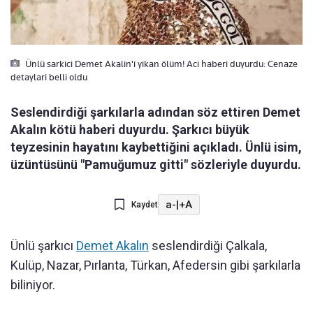
Ünlü sarkici Demet Akalin'i yikan ölüm! Aci haberi duyurdu: Cenaze
detaylari belli oldu
Seslendirdiği şarkılarla adından söz ettiren Demet
Akalın kötü haberi duyurdu. Şarkıcı büyük
teyzesinin hayatını kaybettiğini açıkladı. Ünlü isim,
üzüntüsünü "Pamuğumuz gitti" sözleriyle duyurdu.
a-
|
+A
Kaydet
Ünlü şarkıcı
Demet Akalın
seslendirdiği Çalkala,
Kulüp, Nazar, Pırlanta, Türkan, Afedersin gibi şarkılarla
biliniyor.