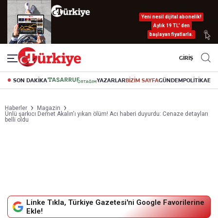
Yeni nesil dijital abonelik!
Aylık 19 TL’ den
başlayan fiyatlarla.
GİRİŞ
SON DAKİKA
YAZARLAR
BİZİM SAYFA
GÜNDEM
POLİTİKA
EK
Haberler
Magazin
Ünlü şarkıcı Demet Akalın'ı yıkan ölüm! Acı haberi duyurdu: Cenaze detayları
belli oldu
Linke Tıkla, Türkiye Gazetesi'ni Google Favorilerine
Ekle!