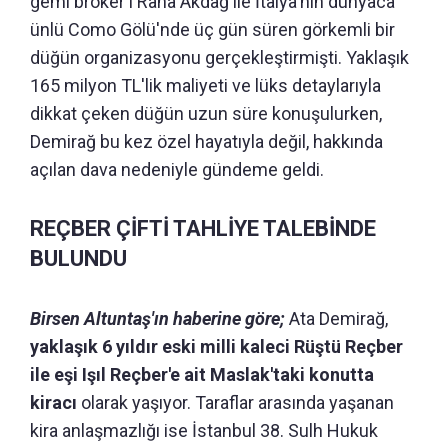
gemi broker'ı Rana Akdağ ile İtalya'nın dünyaca
ünlü Como Gölü'nde üç gün süren görkemli bir
düğün organizasyonu gerçekleştirmişti. Yaklaşık
165 milyon TL'lik maliyeti ve lüks detaylarıyla
dikkat çeken düğün uzun süre konuşulurken,
Demirağ bu kez özel hayatıyla değil, hakkında
açılan dava nedeniyle gündeme geldi.
REÇBER ÇİFTİ TAHLİYE TALEBİNDE
BULUNDU
Birsen Altuntaş'ın haberine göre;
Ata Demirağ,
yaklaşık 6 yıldır eski milli kaleci Rüştü Reçber
ile eşi Işıl Reçber'e ait Maslak'taki konutta
kiracı
olarak yaşıyor. Taraflar arasında yaşanan
kira anlaşmazlığı ise İstanbul 38. Sulh Hukuk