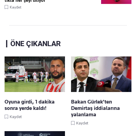
tıkla her şeyi siliyor
Kaydet
ÖNE ÇIKANLAR
Oyuna girdi, 1 dakika
Bakan Gürlek'ten
sonra yerde kaldı!
Demirtaş iddialarına
yalanlama
Kaydet
Kaydet