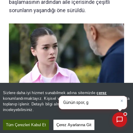
başlamasının ardından aile içerisinde çeşitli
sorunların yaşandığı öne sürüldü.
×
Günün spor, gündem ve
Sizlere daha iyi hizmet sunabilmek adına sitemizde
çerez
ekonomi gelişmelerini analiz
konumlandırmaktayız. Kişisel verileriniz, KVKK ve GDPR kapsamında
Ülkü Hilal Çiftçi’nin ailesinde ortalık karıştı! Anne eşine zina
edin!
|
toplanıp işlenir. Detaylı bilgi almak için
Aydınlatma Metnimizi
davası açtı
📰
Son 30 güne ait haberleri, spor gelişmelerini veya yazar yazılarını sorgulayabilirsiniz.
inceleyebilirsiniz.
Tüm Çerezleri Kabul Et
Çerez Ayarlarına Git
KIZININ KAZANCINI ÖZEL