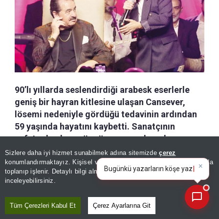
90’lı yıllarda seslendirdiği arabesk eserlerle
geniş bir hayran kitlesine ulaşan Cansever,
lösemi nedeniyle gördüğü tedavinin ardından
59 yaşında hayatını kaybetti. Sanatçının
vefatından kısa süre önce sosyal medya
hesabından yaptığı son paylaşım ise
Sizlere daha iyi hizmet sunabilmek adına sitemizde
çerez
×
Bugünkü yazarların köşe
sevenlerini duygulandırdı.
konumlandırmaktayız. Kişisel verileriniz, KVKK ve GDPR kapsamında
yazılarını özetleyin!
toplanıp işlenir. Detaylı bilgi almak için
Aydınlatma Metnimizi
📰
Son 30 güne ait haberleri, spor gelişmelerini veya yazar yazılarını sorgulayabilirsiniz.
inceleyebilirsiniz.
a-
|
+A
Özetle
Dinle
Kaydet
Tüm Çerezleri Kabul Et
Çerez Ayarlarına Git