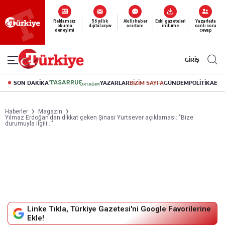
Reklamsız
56 yıllık
Akıllı haber
Eski gazeteleri
Yazarlarla
okuma
dijital arşiv
asistanı
indirme
canlı soru
deneyimi
cevap
GİRİŞ
SON DAKİKA
YAZARLAR
BİZİM SAYFA
GÜNDEM
POLİTİKA
EK
Haberler
Magazin
Yılmaz Erdoğan'dan dikkat çeken Şinasi Yurtsever açıklaması: "Bize
durumuyla ilgili..."
Linke Tıkla, Türkiye Gazetesi'ni Google Favorilerine
Ekle!