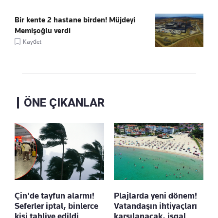
Bir kente 2 hastane birden! Müjdeyi
Memişoğlu verdi
Kaydet
ÖNE ÇIKANLAR
Çin'de tayfun alarmı!
Plajlarda yeni dönem!
Seferler iptal, binlerce
Vatandaşın ihtiyaçları
kişi tahliye edildi
karşılanacak, işgal