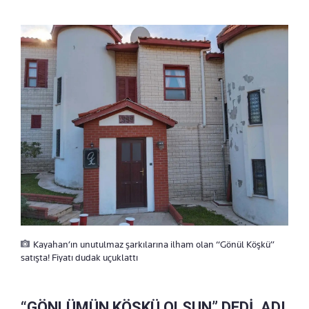
Kayahan’ın unutulmaz şarkılarına ilham olan “Gönül Köşkü”
satışta! Fiyatı dudak uçuklattı
“GÖNLÜMÜN KÖŞKÜ OLSUN” DEDİ, ADI