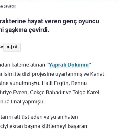
a çevirdi!
arakterine hayat veren genç oyuncu
i şaşkına çevirdi.
a-
|
+A
et
ndan kaleme alınan “
Yaprak Dökümü
”
 isim ile dizi projesine uyarlanmış ve Kanal
enisine sunulmuştu. Halil Ergün, Bennu
ahriye Evcen, Gökçe Bahadır ve Tolga Karel
lında final yapmıştı.
rlarını alt üst eden ve şu an halen
iciyi ekran başına kilitlemeyi başaran