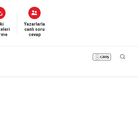
Bizim Sayfa
Namaz Vakitleri
Sesli Yayınlar
ki
Yazarlarla
eleri
canlı soru
irme
cevap
GİRİŞ