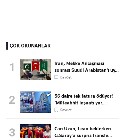
Kaçırmayın
Ücretsiz üye olun, gündemi şekillendiren gelişmeleri önce siz duyun
ÇOK OKUNANLAR
İran, Mekke Anlaşması
1
sonrası Suudi Arabistan'ı uy...
Kaydet
56 daire tek fatura ödüyor!
2
‘Müteahhit inşaatı yar...
Kaydet
Can Uzun, Leao beklerken
3
G.Saray'a sürpriz transfe...