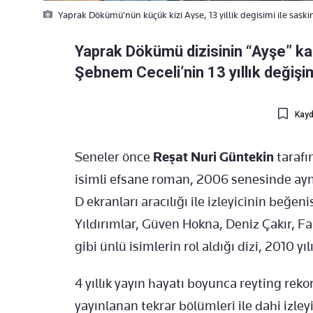
Yaprak Dökümü'nün küçük kizi Ayse, 13 yillik degisimi ile saskin
Yaprak Dökümü dizisinin “Ayşe” k
Şebnem Ceceli’nin 13 yıllık değişim
Kayd
Seneler önce
Reşat Nuri Güntekin
tarafı
isimli efsane roman, 2006 senesinde aynı
D ekranları aracılığı ile izleyicinin beğ
Yıldırımlar, Güven Hokna, Deniz Çakır, F
gibi ünlü isimlerin rol aldığı dizi, 2010 yı
4 yıllık yayın hayatı boyunca reyting reko
yayınlanan tekrar bölümleri ile dahi izley