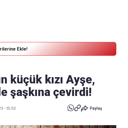
Haber Verin
Editör masamıza bilgi ve materyal göndermek için
tıklayın
ilerine Ekle!
 küçük kızı Ayşe,
ile şaşkına çevirdi!
3 - 15:53
Paylaş