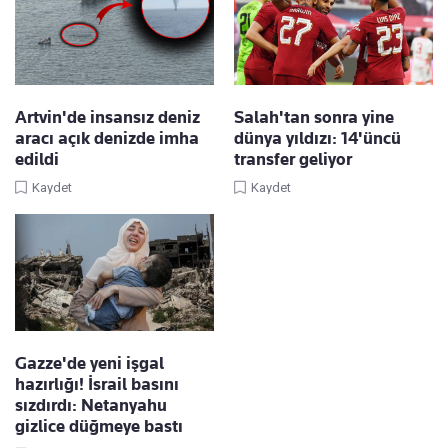
Artvin'de insansız deniz
Salah'tan sonra yine
aracı açık denizde imha
dünya yıldızı: 14'üncü
edildi
transfer geliyor
Kaydet
Kaydet
Gazze'de yeni işgal
hazırlığı! İsrail basını
sızdırdı: Netanyahu
gizlice düğmeye bastı