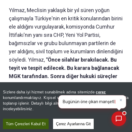
Yılmaz, Meclisin yaklaşık bir yıl süren yoğun
çalışmayla Türkiye'nin en kritik konularından birini
ele aldığını vurgulayarak, komisyonda Cumhur
İttifakı'nın yanı sıra CHP, Yeni Yol Partisi,
bağımsızlar ve grubu bulunmayan partilerin de
yer aldığını, sivil toplum ve kurumların dinlendiğini
söyledi. Yılmaz,
"Önce silahlar bırakılacak. Bu
teyit ve tespit edilecek. Bu karara bağlanacak
MGK tarafından. Sonra diğer hukuki süreçler
devreye girmiş olacak."
diye konuştu.
Sizlere daha iyi hizmet sunabilmek adına sitemizde
çerez
×
Bugünün öne çıkan manşetleri
konumlandırmaktayız. Kişisel verileriniz, KVKK ve GDPR kapsamında
Yılmaz,
Terör Örgütü PKK’nın lideri Abdullah
ve gelişmeleri neler?
toplanıp işlenir. Detaylı bilgi almak için
Aydınlatma Metnimizi
📰
Öcalan ile ilgili bir konunun düzenleme
Son 30 güne ait haberleri, spor gelişmelerini veya yazar yazılarını sorgulayabilirsiniz.
inceleyebilirsiniz.
kapsamında olmadığının altını çizdi
. Yılmaz
"Bizim artık sonuç almamız lazım, bu 50 yıllık
Tüm Çerezleri Kabul Et
Çerez Ayarlarına Git
sorundan memleketimizi kurtarmamız lazım”