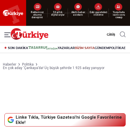
Reklamsız
56 yıllık
Akıllı haber
Eski gazeteleri
Yazarlarla
okuma
dijital arşiv
asistanı
indirme
canlı soru
deneyimi
cevap
GİRİŞ
SON DAKİKA
YAZARLAR
BİZİM SAYFA
GÜNDEM
POLİTİKA
EK
Haberler
Politika
En çok aday ‘Çankaya’da! Üç büyük şehirde 1.925 aday yarışıyor
Linke Tıkla, Türkiye Gazetesi'ni Google Favorilerine
Ekle!