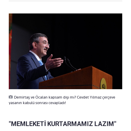
Demirtaş ve Öcalan kapsam dışı mı? Cevdet Yılmaz çerçeve
yasanın kabulü sonrası cevapladı!
"MEMLEKETİ KURTARMAMIZ LAZIM"