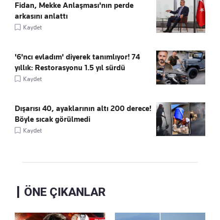
Fidan, Mekke Anlaşması'nın perde
arkasını anlattı
Kaydet
'6'ncı evladım' diyerek tanımlıyor! 74
yıllık: Restorasyonu 1.5 yıl sürdü
Kaydet
Dışarısı 40, ayaklarının altı 200 derece!
Böyle sıcak görülmedi
Kaydet
ÖNE ÇIKANLAR