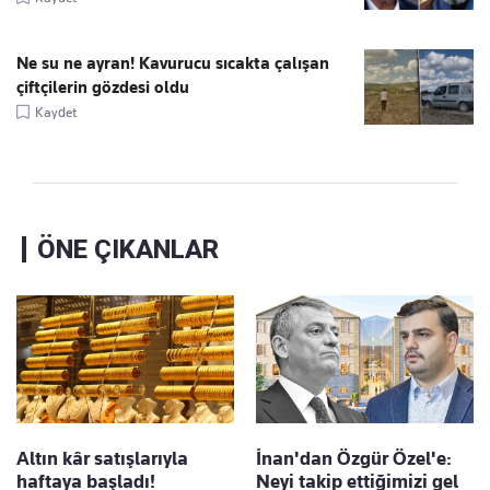
Ne su ne ayran! Kavurucu sıcakta çalışan
çiftçilerin gözdesi oldu
Kaydet
ÖNE ÇIKANLAR
Altın kâr satışlarıyla
İnan'dan Özgür Özel'e:
haftaya başladı!
Neyi takip ettiğimizi gel