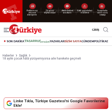
Reklamsız
56 yıllık
Akıllı haber
Eski gazeteleri
Yazarlarla
okuma
dijital arşiv
asistanı
indirme
canlı soru
deneyimi
cevap
GİRİŞ
SON DAKİKA
YAZARLAR
BİZİM SAYFA
GÜNDEM
POLİTİKA
EK
Haberler
Sağlık
18 aylık çocuk hâlâ yürüyemiyorsa aile harekete geçmeli
Linke Tıkla, Türkiye Gazetesi'ni Google Favorilerine
Ekle!