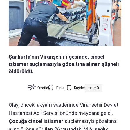
Şanlıurfa’nın Viranşehir ilçesinde, cinsel
istismar suçlamasıyla gözaltına alınan şüpheli
öldürüldü.
a-
|
+A
Özetle
Dinle
Kaydet
Olay, önceki akşam saatlerinde Viranşehir Devlet
Hastanesi Acil Servisi önünde meydana geldi.
Çocuğa cinsel istismar
suçlamasıyla gözaltına
alındığı öne sürülen 26 yaşındaki M.A. sağlık