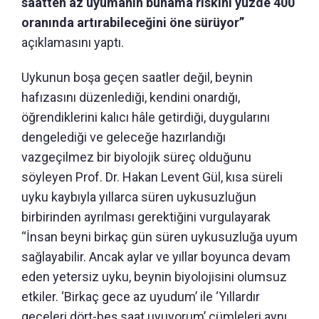
saatten az uyumanın bunama riskini yüzde 400
oranında artırabileceğini öne sürüyor”
açıklamasını yaptı.
Uykunun boşa geçen saatler değil, beynin
hafızasını düzenlediği, kendini onardığı,
öğrendiklerini kalıcı hâle getirdiği, duygularını
dengelediği ve geleceğe hazırlandığı
vazgeçilmez bir biyolojik süreç olduğunu
söyleyen Prof. Dr. Hakan Levent Gül, kısa süreli
uyku kaybıyla yıllarca süren uykusuzluğun
birbirinden ayrılması gerektiğini vurgulayarak
“İnsan beyni birkaç gün süren uykusuzluğa uyum
sağlayabilir. Ancak aylar ve yıllar boyunca devam
eden yetersiz uyku, beynin biyolojisini olumsuz
etkiler. ‘Birkaç gece az uyudum’ ile ‘Yıllardır
geceleri dört-beş saat uyuyorum’ cümleleri aynı