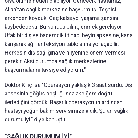
olsa ölüme neden olabiliyor. Gencecik hastamız,
Allah'tan sağlık merkezine başvurmuş. Teşhisi
erkenden koyduk. Geç kalsaydı yaşama şansını
kaybedecekti. Bu konuda bilinçlenmek gerekiyor.
Ufak bir diş ve bademcik iltihabı beyin apsesine, kana
karışarak ağır enfeksiyon tablolarına yol açabilir.
Herkesin diş sağlığına ve hijyenine önem vermesi
gerekir. Aksi durumda sağlık merkezlerine
başvurmalarını tavsiye ediyorum."
Doktor Kılıç ise "Operasyon yaklaşık 3 saat sürdü. Diş
apsesinin göğüs boşluğunda akciğere doğru
ilerlediğini gördük. Başarılı operasyonun ardından
hastayı yoğun bakım servisimize aldık. Şu an sağlık
durumu iyi." diye konuştu.
“SAĞLIK DURUMUM İYİ”