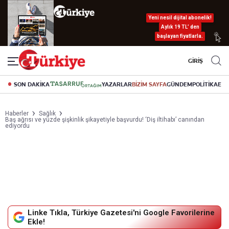
Yeni nesil dijital abonelik!
Aylık 19 TL’ den
başlayan fiyatlarla.
GİRİŞ
SON DAKİKA
YAZARLAR
BİZİM SAYFA
GÜNDEM
POLİTİKA
EK
Haberler
Sağlık
Baş ağrısı ve yüzde şişkinlik şikayetiyle başvurdu! ‘Diş iltihabı’ canından
ediyordu
Linke Tıkla, Türkiye Gazetesi'ni Google Favorilerine
Ekle!