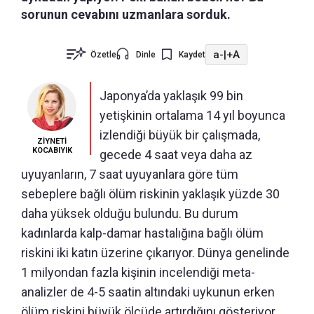
sorunun cevabını uzmanlara sorduk.
a-
|
+A
Özetle
Dinle
Kaydet
Japonya’da yaklaşık 99 bin
yetişkinin ortalama 14 yıl boyunca
izlendiği büyük bir çalışmada,
ZİYNETİ
KOCABIYIK
gecede 4 saat veya daha az
uyuyanların, 7 saat uyuyanlara göre tüm
sebeplere bağlı ölüm riskinin yaklaşık yüzde 30
daha yüksek olduğu bulundu. Bu durum
kadınlarda kalp-damar hastalığına bağlı ölüm
riskini iki katın üzerine çıkarıyor. Dünya genelinde
1 milyondan fazla kişinin incelendiği meta-
analizler de 4-5 saatin altındaki uykunun erken
ölüm riskini büyük ölçüde artırdığını gösteriyor.