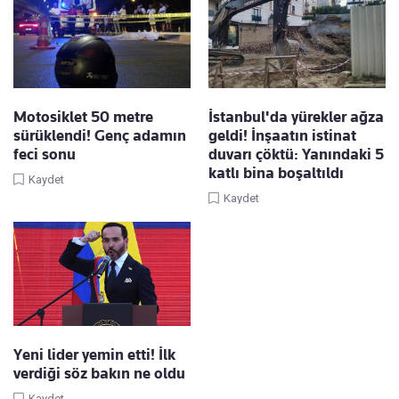
Motosiklet 50 metre
İstanbul'da yürekler ağza
sürüklendi! Genç adamın
geldi! İnşaatın istinat
feci sonu
duvarı çöktü: Yanındaki 5
katlı bina boşaltıldı
Kaydet
Kaydet
Yeni lider yemin etti! İlk
verdiği söz bakın ne oldu
Kaydet