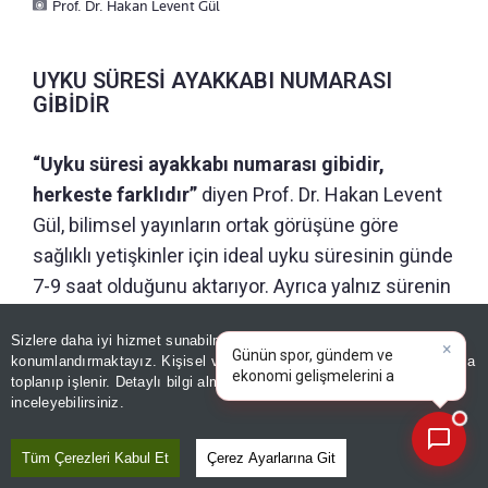
Prof. Dr. Hakan Levent Gül
UYKU SÜRESİ AYAKKABI NUMARASI
GİBİDİR
“Uyku süresi ayakkabı numarası gibidir,
herkeste farklıdır”
diyen Prof. Dr. Hakan Levent
Gül, bilimsel yayınların ortak görüşüne göre
sağlıklı yetişkinler için ideal uyku süresinin günde
7-9 saat olduğunu aktarıyor. Ayrıca yalnız sürenin
değil, uykunun düzenli ve kaliteli olmasının da, en
×
Günün spor, gündem ve
Sizlere daha iyi hizmet sunabilmek adına sitemizde
çerez
az süre kadar önemli olduğu belirtiyor. Sabah
ekonomi gelişmelerini analiz
konumlandırmaktayız. Kişisel verileriniz, KVKK ve GDPR kapsamında
dinlenmiş uyanmak, gün içinde sürekli uyuklama
edin!
|
toplanıp işlenir. Detaylı bilgi almak için
Aydınlatma Metnimizi
📰
Son 30 güne ait haberleri, spor gelişmelerini veya yazar yazılarını sorgulayabilirsiniz.
inceleyebilirsiniz.
ihtiyacı hissetmemek ve düzenli bir uyku
programı oluşturmak sağlıklı uykunun temel
Tüm Çerezleri Kabul Et
Çerez Ayarlarına Git
göstergeleri arasında yer alıyor.