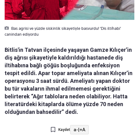
Bas agrisi ve yüzde siskinlik sikayetiyle basvurdu! ‘Dis iltihabi’
canindan ediyordu
Bitlis'in Tatvan ilçesinde yaşayan Gamze Kılıçer’in
diş ağrısı şikayetiyle kaldırıldığı hastanede diş
iltihabına bağlı göğüs boşluğunda enfeksiyon
tespit edildi. Apar topar ameliyata alınan Kılıçer’in
operasyonu 3 saat sürdü. Ameliyatı yapan doktor
bu tür vakaların ihmal edilmemesi gerektiğini
belirterek “Ağır tablolara neden olabiliyor. Hatta
literatürdeki kitaplarda ölüme yüzde 70 neden
olduğundan bahsedilir” dedi.
a-
|
+A
Kaydet