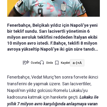
Fenerbahçe, Belçikalı yıldız için Napoli’ye yeni
bir teklif sundu. Sarı lacivertli yönetimin 6
milyon avroluk teklifini reddeden İtalyan ekibi
10 milyon avro istedi. F.Bahçe, teklifi 8 milyon
avroya yükseltip Napoli’ye iki gün süre tanıdı…
a-
|
+A
Özetle
Dinle
Kaydet
Fenerbahçe, Vedat Muriç’ten sonra forvete ikinci
transferini de yapmak üzere. Sarı lacivertliler,
Napoli’nin yıldız golcüsü Romelu Lukaku’yu
kadrosuna katmak için harekete geçti.
Lukaku ile
yıllık 7 milyon avro karşılığında anlaşmaya varan