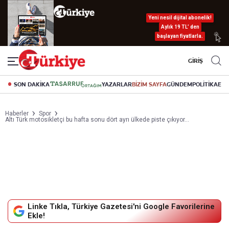
Yeni nesil dijital abonelik!
Aylık 19 TL’ den
başlayan fiyatlarla.
GİRİŞ
SON DAKİKA
YAZARLAR
BİZİM SAYFA
GÜNDEM
POLİTİKA
EK
Haberler
Spor
Altı Türk motosikletçi bu hafta sonu dört ayrı ülkede piste çıkıyor...
Linke Tıkla, Türkiye Gazetesi'ni Google Favorilerine
Ekle!