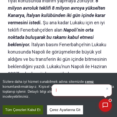
fiyat konusunda indirim yapmaya zorluyor.
6
milyon avroluk teklifi 8 milyon avroya yükselten
Kanarya, İtalyan kulübünden iki gün içinde karar
vermesini istedi.
Şu ana kadar Lukaku için en iyi
teklifi Fenerbahçe’den alan
Napoli’nin orta
noktada buluşarak bu rakamı kabul etmesi
bekleniyor.
İtalyan basını Fenerbahçe’nin Lukaku
konusunda Napoli ile görüşmelerde büyük yol
aldığını ve bu transferin iki gün içinde bitmesinin
beklendiğini yazdı. Lukaku’nun Napoli ile Haziran
2027’ye kadar sözleşmesi bulunuyor.
Sizlere daha iyi hizmet sunabilmek adına sitemizde
çerez
konumlandırmaktayız. Kişisel verileriniz, KVKK ve GDPR kapsamında
DÜNYADA İKİNCİ SIRADA
×
Bugünün öne çıkan manşetle
toplanıp işlenir. Detaylı bilgi almak için
Aydınlatma Metnimizi
📰
Son 30 güne ait haberleri, spor gelişmelerini veya yazar yazılarını sorgulayabilirsiniz.
inceleyebilirsiniz.
1,91 metre boyu ve 103 kiloluk ağırlığıyla
Tüm Çerezleri Kabul Et
Çerez Ayarlarına Git
dünyanın en iri futbolcuları arasında yer alan 33