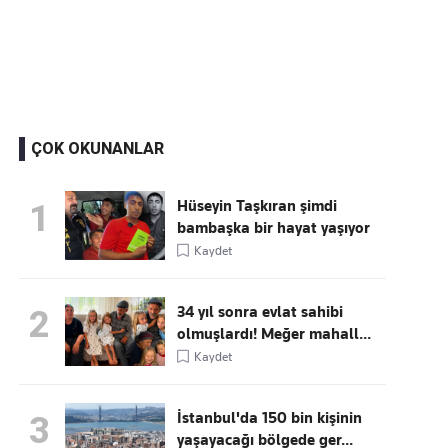
Kaçırmayın
Ücretsiz üye olun, gündemi
şekillendiren gelişmeleri önce siz duyun
ÇOK OKUNANLAR
Hüseyin Taşkıran şimdi
1
bambaşka bir hayat yaşıyor
Kaydet
34 yıl sonra evlat sahibi
2
olmuşlardı! Meğer mahall...
Kaydet
İstanbul'da 150 bin kişinin
3
yaşayacağı bölgede ger...