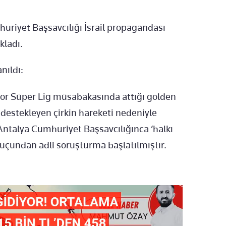
uriyet Başsavcılığı İsrail propagandası
kladı.
nıldı:
r Süper Lig müsabakasında attığı golden
ı destekleyen çirkin hareketi nedeniyle
 Antalya Cumhuriyet Başsavcılığınca ‘halkı
uçundan adli soruşturma başlatılmıştır.