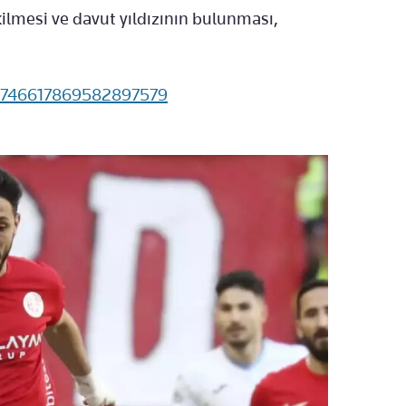
kilmesi ve davut yıldızının bulunması,
s/1746617869582897579