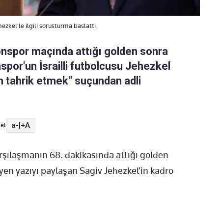
kel'le ilgili sorusturma baslatti
onspor maçında attığı golden sonra
por'un İsrailli futbolcusu Jehezkel
en tahrik etmek" suçundan adli
a-
|
+A
et
rşılaşmanın 68. dakikasında attığı golden
yen yazıyı paylaşan Sagiv Jehezkel’in kadro