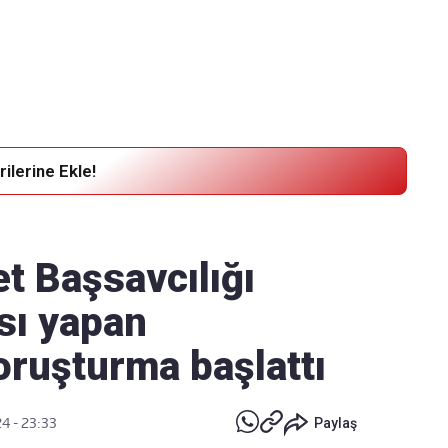
Haber Verin
Editör masamıza bilgi ve materyal
göndermek için
tıklayın
ilerine Ekle!
t Başsavcılığı
sı yapan
soruşturma başlattı
4 - 23:33
Paylaş