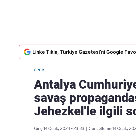
Takip Edin
Favori mecralarınızda haber
akışımıza ulaşın
Linke Tıkla, Türkiye Gazetesi'ni Google Favor
SPOR
Antalya Cumhuriye
savaş propaganda
Jehezkel'le ilgili 
Giriş:
14 Ocak, 2024 - 23:33
|
Güncelleme:
14 Ocak, 202