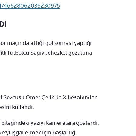
s/1746628062035230975
DI
r maçında attığı gol sonrası yaptığı
ailli futbolcu Sagiv Jehezkel gözaltına
ti Sözcüsü Ömer Çelik de X hesabından
sini kullandı.
 bileğindeki yazıyı kameralara gösterdi.
e'yi işgal etmek için başlattığı