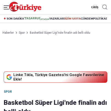
GİRİŞ
SON DAKİKA
YAZARLAR
BİZİM SAYFA
GÜNDEM
POLİTİKA
EK
Haberler
Spor
Basketbol Süper Ligi'nde finalin adı belli oldu
Linke Tıkla, Türkiye Gazetesi'ni Google Favorilerine
Ekle!
SPOR
Basketbol Süper Ligi'nde finalin adı