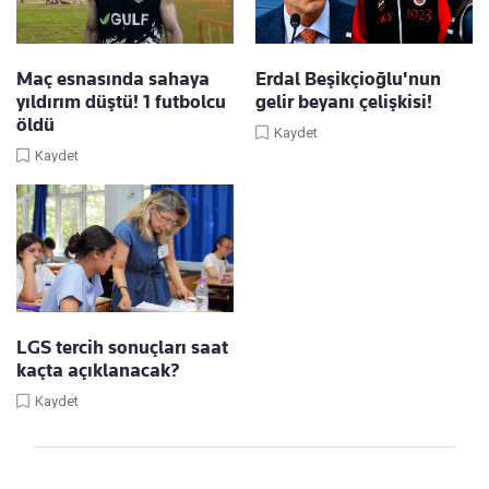
Maç esnasında sahaya
Erdal Beşikçioğlu'nun
yıldırım düştü! 1 futbolcu
gelir beyanı çelişkisi!
öldü
Kaydet
Kaydet
LGS tercih sonuçları saat
kaçta açıklanacak?
Kaydet