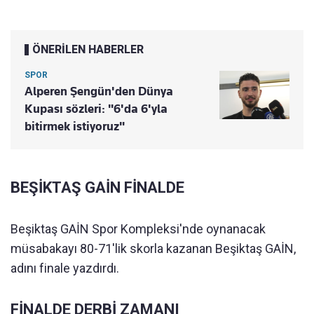
ÖNERİLEN HABERLER
SPOR
Alperen Şengün'den Dünya
Kupası sözleri: "6'da 6'yla
bitirmek istiyoruz"
BEŞİKTAŞ GAİN FİNALDE
Beşiktaş GAİN Spor Kompleksi'nde oynanacak
müsabakayı 80-71'lik skorla kazanan Beşiktaş GAİN,
adını finale yazdırdı.
FİNALDE DERBİ ZAMANI