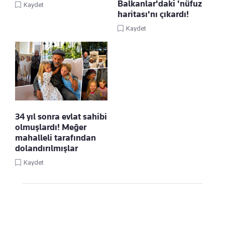
Balkanlar'daki 'nüfuz
Kaydet
haritası'nı çıkardı!
Kaydet
34 yıl sonra evlat sahibi
olmuşlardı! Meğer
mahalleli tarafından
dolandırılmışlar
Kaydet