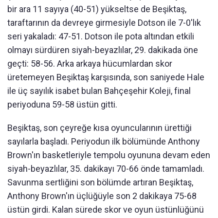
bir ara 11 sayıya (40-51) yükseltse de Beşiktaş,
taraftarının da devreye girmesiyle Dotson ile 7-0'lık
seri yakaladı: 47-51. Dotson ile pota altından etkili
olmayı sürdüren siyah-beyazlılar, 29. dakikada öne
geçti: 58-56. Arka arkaya hücumlardan skor
üretemeyen Beşiktaş karşısında, son saniyede Hale
ile üç sayılık isabet bulan Bahçeşehir Koleji, final
periyoduna 59-58 üstün gitti.
Beşiktaş, son çeyreğe kısa oyuncularının ürettiği
sayılarla başladı. Periyodun ilk bölümünde Anthony
Brown'ın basketleriyle tempolu oyununa devam eden
siyah-beyazlılar, 35. dakikayı 70-66 önde tamamladı.
Savunma sertliğini son bölümde artıran Beşiktaş,
Anthony Brown'ın üçlüğüyle son 2 dakikaya 75-68
üstün girdi. Kalan sürede skor ve oyun üstünlüğünü