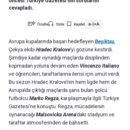
öncesi Türkiye Gazetesi’nin sorularını
cevapladı.
a-
|
+A
Özetle
Dinle
Kaydet
Avrupa kupalarında başarı hedefleyen
Beşiktaş
,
Çekya ekibi
Hradec Kralove
’yi gözüne kestirdi.
Şimdiye kadar oynadığı maçlarda disiplinden
kopmadan yoluna devam eden
Vincenzo Italiano
ve öğrencileri, taraftarlarına ilerisi için umut verdi.
Bu sezon Hradec Kralove’nin hem ligde hem de
Avrupa’da çıktığı maçlarda şans bulan golcü
futbolcu
Marko Regza
, karşılaşmayla ilgili Türkiye
Gazetesi’ne konuştu. Regza, mücadelenin
oynanacağı
Malsovicka Arena
’daki stadyum ve
taraftar atmosferinden de bahsetti.