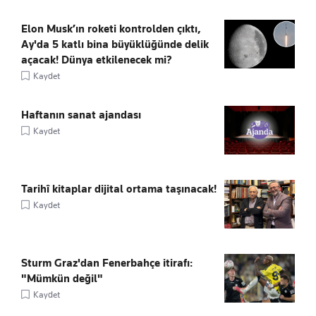
Elon Musk’ın roketi kontrolden çıktı,
Ay'da 5 katlı bina büyüklüğünde delik
açacak! Dünya etkilenecek mi?
Kaydet
Haftanın sanat ajandası
Kaydet
Tarihî kitaplar dijital ortama taşınacak!
Kaydet
Sturm Graz'dan Fenerbahçe itirafı:
"Mümkün değil"
Kaydet