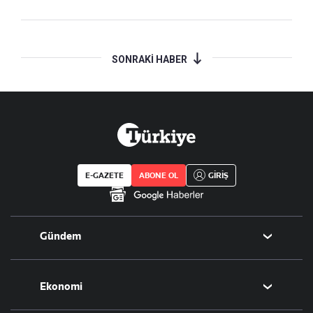
SONRAKİ HABER
E-GAZETE
ABONE OL
GİRİŞ
Gündem
Politika
Ekonomi
Eğitim