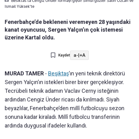
Besiktas'ta Cengiz Ünder formayi giydi! Simdi gözler Salih Özcan ve
Ismail Yüksek'te
Fenerbahçe’de bekleneni veremeyen 28 yaşındaki
kanat oyuncusu, Sergen Yalçın’ın çok istemesi
üzerine Kartal oldu.
a-
|
+A
Kaydet
MURAD TAMER
-
Beşiktaş
’ın yeni teknik direktörü
Sergen Yalçın’ın istekleri birer birer gerçekleşiyor.
Tecrübeli teknik adamın Vaclav Cerny isteğinin
ardından Cengiz Ünder ricası da kırılmadı. Siyah
beyazlılar, Fenerbahçe’den millî futbolcuyu sezon
sonuna kadar kiraladı. Millî futbolcu transferinin
ardında duygusal ifadeler kullandı.