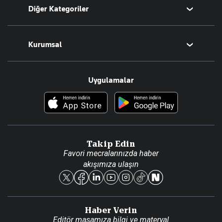
Diğer Kategoriler
Tüm Yazarlar
Magazin
Kurumsal
Teknoloji
Resmî Ilanlar
Hakkımızda
Uygulamalar
Haberler
İletişim
Foto Haber
Künye
Video Galeri
Gazete Aboneliği
Danışma Telefonları
Takip Edin
Favori mecralarınızda haber
Yasal
akışımıza ulaşın
Reklam Ver
Haber Verin
Editör masamıza bilgi ve materyal