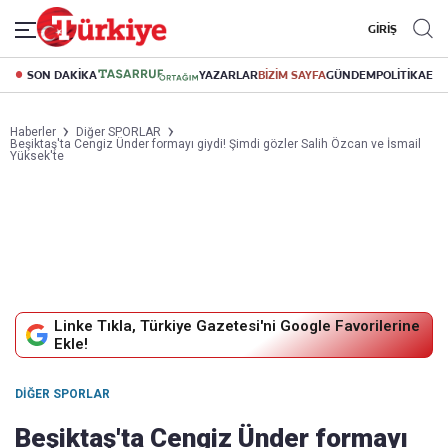
GİRİŞ
SON DAKİKA
YAZARLAR
BİZİM SAYFA
GÜNDEM
POLİTİKA
EK
Haberler
Diğer SPORLAR
Beşiktaş'ta Cengiz Ünder formayı giydi! Şimdi gözler Salih Özcan ve İsmail
Yüksek'te
Linke Tıkla, Türkiye Gazetesi'ni Google Favorilerine
Ekle!
DIĞER SPORLAR
Beşiktaş'ta Cengiz Ünder formayı