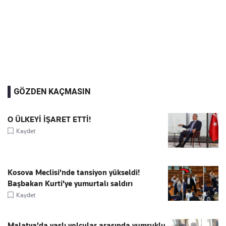
GÖZDEN KAÇMASIN
O ÜLKEYİ İŞARET ETTİ!
Kaydet
Kosova Meclisi'nde tansiyon yükseldi!
Başbakan Kurti'ye yumurtalı saldırı
Kaydet
Malatya'da yaşlı yolcular arasında yumruklu