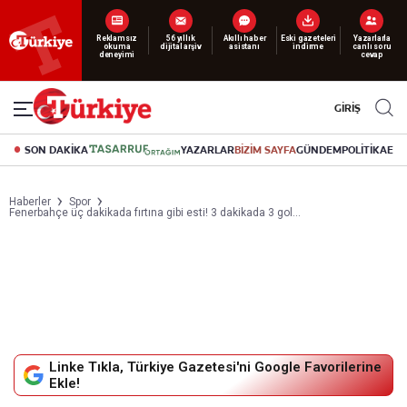
Yeni nesil dijital
abonelik 19 TL’den başlayan fiyatlarla.
GİRİŞ
SON DAKİKA
YAZARLAR
BİZİM SAYFA
GÜNDEM
POLİTİKA
EK
Haberler
Spor
Fenerbahçe üç dakikada fırtına gibi esti! 3 dakikada 3 gol...
Linke Tıkla, Türkiye Gazetesi'ni Google Favorilerine
Ekle!