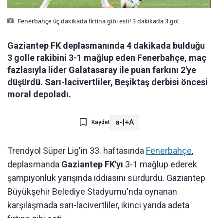
Fenerbahçe üç dakikada firtina gibi esti! 3 dakikada 3 gol...
Gaziantep FK deplasmanında 4 dakikada bulduğu
3 golle rakibini 3-1 mağlup eden Fenerbahçe, maç
fazlasıyla lider Galatasaray ile puan farkını 2'ye
düşürdü. Sarı-lacivertliler, Beşiktaş derbisi öncesi
moral depoladı.
a-
|
+A
Kaydet
Trendyol Süper Lig'in 33. haftasında
Fenerbahçe
,
deplasmanda
Gaziantep FK'yı
3-1 mağlup ederek
şampiyonluk yarışında iddiasını sürdürdü. Gaziantep
Büyükşehir Belediye Stadyumu'nda oynanan
karşılaşmada sarı-lacivertliler, ikinci yarıda adeta