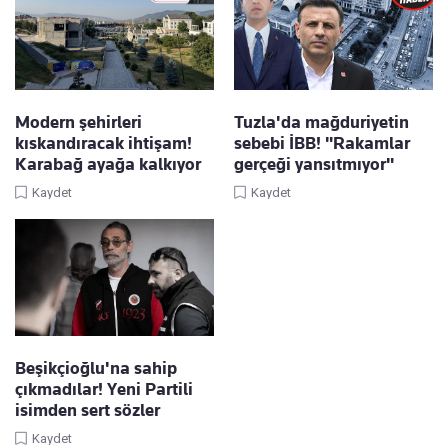
Modern şehirleri
Tuzla'da mağduriyetin
kıskandıracak ihtişam!
sebebi İBB! "Rakamlar
Karabağ ayağa kalkıyor
gerçeği yansıtmıyor"
Kaydet
Kaydet
Beşikçioğlu'na sahip
çıkmadılar! Yeni Partili
isimden sert sözler
Kaydet