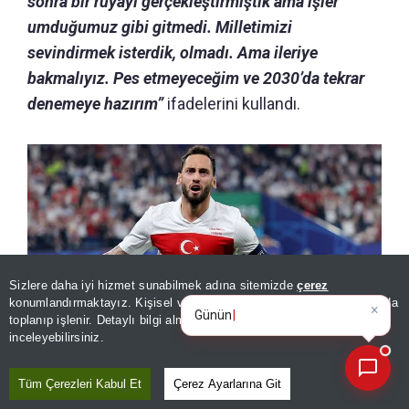
sonra bir rüyayı gerçekleştirmiştik ama işler
umduğumuz gibi gitmedi. Milletimizi
sevindirmek isterdik, olmadı. Ama ileriye
bakmalıyız. Pes etmeyeceğim ve 2030’da tekrar
denemeye hazırım”
ifadelerini kullandı.
Sizlere daha iyi hizmet sunabilmek adına sitemizde
çerez
×
Günün spor, gündem ve
konumlandırmaktayız. Kişisel verileriniz, KVKK ve GDPR kapsamında
ekonomi gelişmelerini
toplanıp işlenir. Detaylı bilgi almak için
Aydınlatma Metnimizi
📰
Son 30 güne ait haberleri, spor gelişmelerini veya yazar yazılarını sorgulayabilirsiniz.
inceleyebilirsiniz.
A Milli Takım'ın kaptanı Hakan Çalhanoğlu, Türk futbolunun
başına geçmek istiyor: Hayalim TFF başkanlığı!
Tüm Çerezleri Kabul Et
Çerez Ayarlarına Git