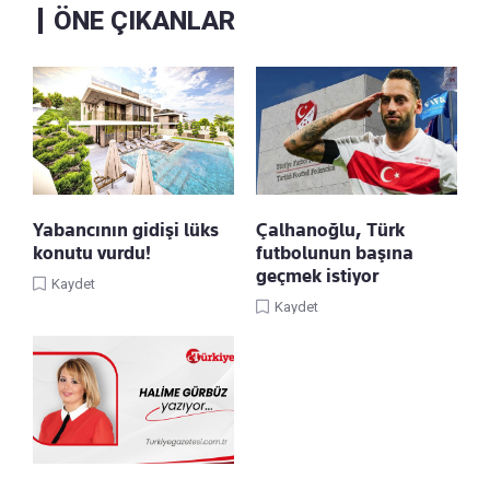
ÖNE ÇIKANLAR
Yabancının gidişi lüks
Çalhanoğlu, Türk
konutu vurdu!
futbolunun başına
geçmek istiyor
Kaydet
Kaydet