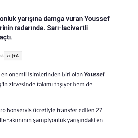
iyonluk yarışına damga vuran Youssef
inin radarında. Sarı-lacivertli
açtı.
a-
|
+A
et
i en önemli isimlerinden biri olan
Youssef
in zirvesinde takımı taşıyor hem de
.
ro bonservis ücretiyle transfer edilen 27
golle takımının şampiyonluk yarışındaki en