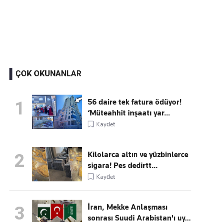
Kaçırmayın
Ücretsiz üye olun, gündemi şekillendiren gelişmeleri önce siz duyun
ÇOK OKUNANLAR
56 daire tek fatura ödüyor!
1
‘Müteahhit inşaatı yar...
Kaydet
Kilolarca altın ve yüzbinlerce
2
sigara! Pes dedirtt...
Kaydet
İran, Mekke Anlaşması
3
sonrası Suudi Arabistan'ı uy...