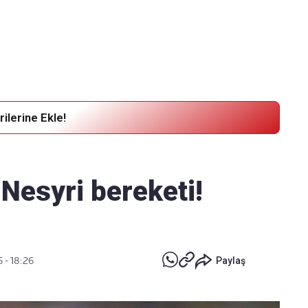
Haber Verin
Editör masamıza bilgi ve materyal göndermek için
tıklayın
ilerine Ekle!
Nesyri bereketi!
.
 - 18:26
Paylaş