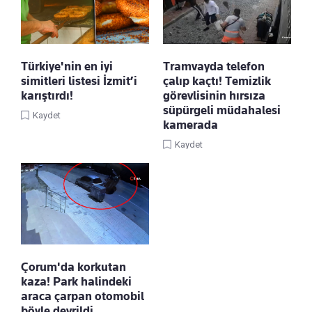
Türkiye'nin en iyi
Tramvayda telefon
simitleri listesi İzmit’i
çalıp kaçtı! Temizlik
karıştırdı!
görevlisinin hırsıza
süpürgeli müdahalesi
Kaydet
kamerada
Kaydet
Çorum'da korkutan
kaza! Park halindeki
araca çarpan otomobil
böyle devrildi