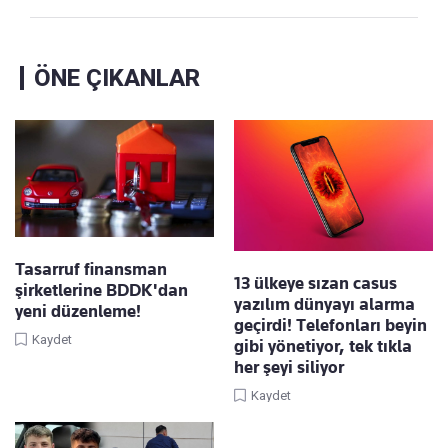
ÖNE ÇIKANLAR
Tasarruf finansman
13 ülkeye sızan casus
şirketlerine BDDK'dan
yazılım dünyayı alarma
yeni düzenleme!
geçirdi! Telefonları beyin
Kaydet
gibi yönetiyor, tek tıkla
her şeyi siliyor
Kaydet