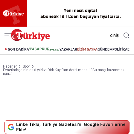
Yeni nesil dijital
abonelik 19 TL’den başlayan fiyatlarla.
GİRİŞ
SON DAKİKA
YAZARLAR
BİZİM SAYFA
GÜNDEM
POLİTİKA
EK
Haberler
Spor
Fenerbahçe'nin eski yıldızı Dirk Kuyt'tan derbi mesajı! "Bu maçı kazanmak
için..."
Linke Tıkla, Türkiye Gazetesi'ni Google Favorilerine
Ekle!