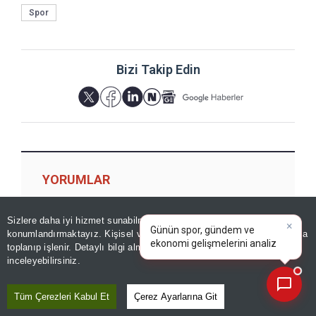
Spor
Bizi Takip Edin
YORUMLAR
×
Günün spor, gündem ve
Sizlere daha iyi hizmet sunabilmek adına sitemizde
çerez
ekonomi gelişmelerini analiz
konumlandırmaktayız. Kişisel verileriniz, KVKK ve GDPR kapsamında
edin!
|
Yorum için giriş yapın
toplanıp işlenir. Detaylı bilgi almak için
Aydınlatma Metnimizi
📰
Son 30 güne ait haberleri, spor gelişmelerini veya yazar yazılarını sorgulayabilirsiniz.
inceleyebilirsiniz.
Tüm Çerezleri Kabul Et
Çerez Ayarlarına Git