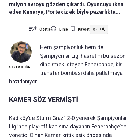
milyon avroyu gözden çıkardı. Oyuncuyu ikna
eden Kanarya, Portekiz ekibiyle pazarlıkta...
a-
|
+A
Özetle
Dinle
Kaydet
Hem şampiyonluk hem de
Şampiyonlar Ligi hasretini bu sezon
dindirmek isteyen Fenerbahçe, bir
SEZER DOĞRU
transfer bombası daha patlatmaya
hazırlanıyor.
KAMER SÖZ VERMİŞTİ
Kadıköy’de Sturm Graz’ı 2-0 yenerek Şampiyonlar
Ligi’nde play-off kapısına dayanan Fenerbahçe’de
yönetici Cihan Kamer, kritik eşik öncesinde