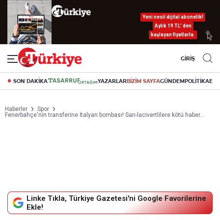
Yeni nesil dijital abonelik!
Aylık 19 TL’ den
başlayan fiyatlarla.
GİRİŞ
SON DAKİKA
YAZARLAR
BİZİM SAYFA
GÜNDEM
POLİTİKA
EK
Haberler
Spor
Fenerbahçe'nin transferine İtalyan bombası! Sarı-lacivertlilere kötü haber...
Linke Tıkla, Türkiye Gazetesi'ni Google Favorilerine
Ekle!