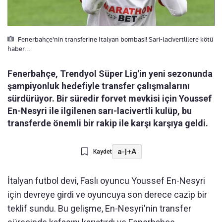
Fenerbahçe'nin transferine Italyan bombasi! Sari-lacivertlilere kötü
haber...
Fenerbahçe, Trendyol Süper Lig'in yeni sezonunda
şampiyonluk hedefiyle transfer çalışmalarını
sürdürüyor. Bir süredir forvet mevkisi için Youssef
En-Nesyri ile ilgilenen sarı-lacivertli kulüp, bu
transferde önemli bir rakip ile karşı karşıya geldi.
a-
|
+A
Kaydet
İtalyan futbol devi, Faslı oyuncu Youssef En-Nesyri
için devreye girdi ve oyuncuya son derece cazip bir
teklif sundu. Bu gelişme, En-Nesyri'nin transfer