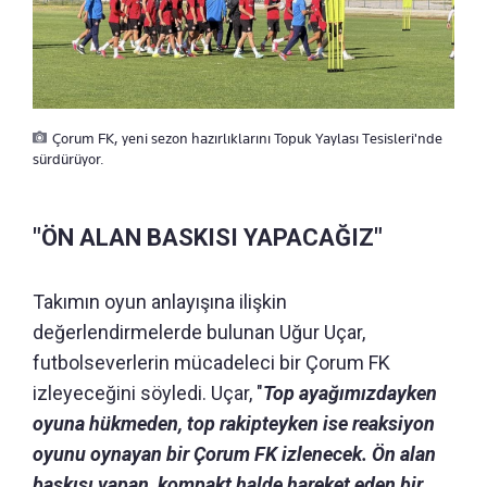
Çorum FK, yeni sezon hazırlıklarını Topuk Yaylası Tesisleri'nde
sürdürüyor.
"ÖN ALAN BASKISI YAPACAĞIZ"
Takımın oyun anlayışına ilişkin
değerlendirmelerde bulunan Uğur Uçar,
futbolseverlerin mücadeleci bir Çorum FK
izleyeceğini söyledi. Uçar, "
Top ayağımızdayken
oyuna hükmeden, top rakipteyken ise reaksiyon
oyunu oynayan bir Çorum FK izlenecek. Ön alan
baskısı yapan, kompakt halde hareket eden bir