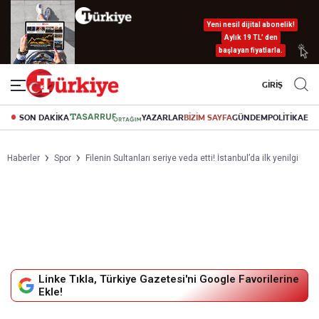
Yeni nesil dijital abonelik!
Aylık 19 TL’ den
başlayan fiyatlarla.
GİRİŞ
SON DAKİKA
YAZARLAR
BİZİM SAYFA
GÜNDEM
POLİTİKA
EK
Haberler
Spor
Filenin Sultanları seriye veda etti! İstanbul’da ilk yenilgi
Linke Tıkla, Türkiye Gazetesi'ni Google Favorilerine
Ekle!