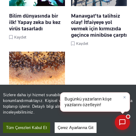
Bilim dünyasında bir
Manavgat'ta talihsiz
ilk! Yapay zeka bu kez
olay! İtfaiyeye yol
virüs tasarladı
vermek için kırmızıda
geçince minibüse çarptı
Kaydet
Kaydet
Sizlere daha iyi hizmet sunabilmek adına sitemizde
çerez
Mesai sonrası
konumlandırmaktayız. Kişisel verileriniz, KVKK ve GDPR kapsamında
×
başladığı hobi, koca bir
toplanıp işlenir. Detaylı bilgi almak için
Aydınlatma Metnimizi
markaya dönüştü
📰
Son 30 güne ait haberleri, spor gelişmelerini veya yazar yazılarını sorgulayabilirsiniz.
inceleyebilirsiniz.
Kaydet
Tüm Çerezleri Kabul Et
Çerez Ayarlarına Git