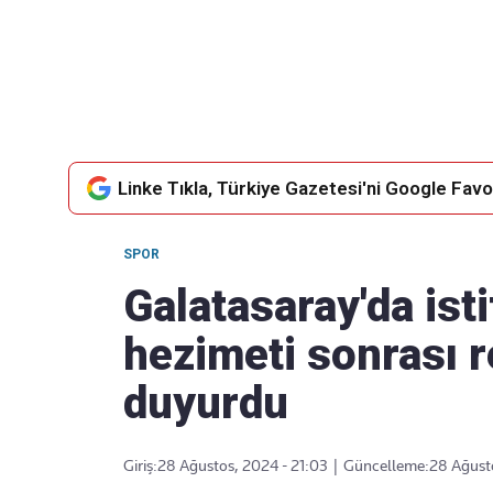
Takip Edin
Favori mecralarınızda haber
akışımıza ulaşın
Linke Tıkla, Türkiye Gazetesi'ni Google Favor
SPOR
Galatasaray'da ist
hezimeti sonrası 
duyurdu
Giriş:
28 Ağustos, 2024 - 21:03
|
Güncelleme:
28 Ağust