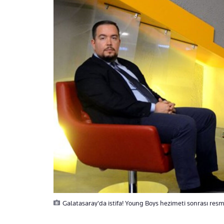
Galatasaray'da istifa! Young Boys hezimeti sonrası resm