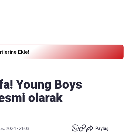
Haber Verin
Editör masamıza bilgi ve materyal
göndermek için
tıklayın
ilerine Ekle!
ifa! Young Boys
resmi olarak
os, 2024 - 21:03
Paylaş