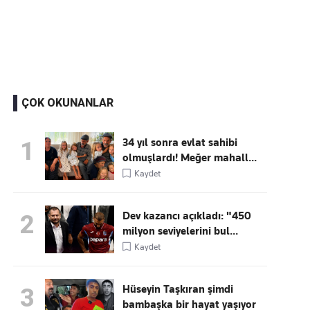
Kaçırmayın
Ücretsiz üye olun, gündemi
şekillendiren gelişmeleri önce siz duyun
ÇOK OKUNANLAR
34 yıl sonra evlat sahibi
1
olmuşlardı! Meğer mahall...
Kaydet
Dev kazancı açıkladı: "450
2
milyon seviyelerini bul...
Kaydet
Hüseyin Taşkıran şimdi
3
bambaşka bir hayat yaşıyor