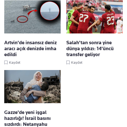
Artvin'de insansız deniz
Salah'tan sonra yine
aracı açık denizde imha
dünya yıldızı: 14'üncü
edildi
transfer geliyor
Kaydet
Kaydet
Gazze'de yeni işgal
hazırlığı! İsrail basını
sızdırdı: Netanyahu