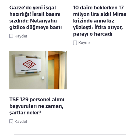
Gazze'de yeni işgal
10 daire beklerken 17
hazırlığı! İsrail basını
milyon lira aldı! Miras
sızdırdı: Netanyahu
krizinde anne kız
gizlice düğmeye bastı
yüzleşti: İftira atıyor,
parayı o harcadı
Kaydet
Kaydet
TSE 129 personel alımı
başvuruları ne zaman,
şartlar neler?
Kaydet