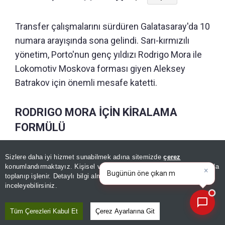
Transfer çalışmalarını sürdüren Galatasaray'da 10
numara arayışında sona gelindi. Sarı-kırmızılı
yönetim, Porto'nun genç yıldızı Rodrigo Mora ile
Lokomotiv Moskova forması giyen Aleksey
Batrakov için önemli mesafe katetti.
RODRIGO MORA İÇİN KİRALAMA
FORMÜLÜ
Sözcü'de yer alan habere göre
Galatasaray, Porto
Sizlere daha iyi hizmet sunabilmek adına sitemizde
çerez
×
Bugünün öne çıkan manşetleri
konumlandırmaktayız. Kişisel verileriniz, KVKK ve GDPR kapsamında
forması giyen Rodrigo Mora'nın transferi
ve gelişmeleri neler?
toplanıp işlenir. Detaylı bilgi almak için
Aydınlatma Metnimizi
📰
Son 30 güne ait haberleri, spor gelişmelerini veya yazar yazılarını sorgulayabilirsiniz.
konusunda Portekiz ekibiyle kiralama formülü
inceleyebilirsiniz.
üzerinden anlaşma sağladı
.
Tüm Çerezleri Kabul Et
Çerez Ayarlarına Git
Genç oyuncunun teknik özellikleri ve hücum