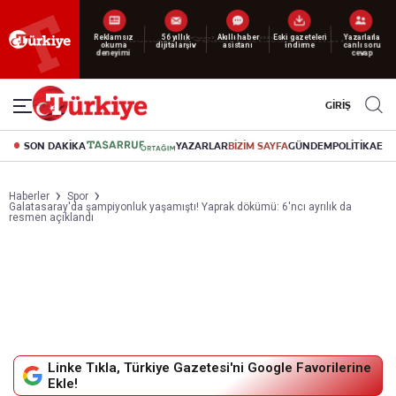
Reklamsız
56 yıllık
Akıllı haber
Eski gazeteleri
Yazarlarla
okuma
dijital arşiv
asistanı
indirme
canlı soru
deneyimi
cevap
GİRİŞ
SON DAKİKA
YAZARLAR
BİZİM SAYFA
GÜNDEM
POLİTİKA
EK
Haberler
Spor
Galatasaray'da şampiyonluk yaşamıştı! Yaprak dökümü: 6'ncı ayrılık da
resmen açıklandı
Linke Tıkla, Türkiye Gazetesi'ni Google Favorilerine
Ekle!