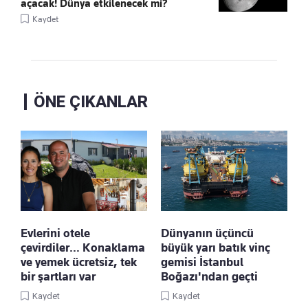
açacak! Dünya etkilenecek mi?
Kaydet
ÖNE ÇIKANLAR
Evlerini otele
Dünyanın üçüncü
çevirdiler… Konaklama
büyük yarı batık vinç
ve yemek ücretsiz, tek
gemisi İstanbul
bir şartları var
Boğazı'ndan geçti
Kaydet
Kaydet