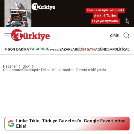
Yeni nesil dijital abonelik!
Aylık 19 TL’ den
başlayan fiyatlarla.
GİRİŞ
SON DAKİKA
YAZARLAR
BİZİM SAYFA
GÜNDEM
POLİTİKA
EK
Haberler
Spor
Galatasaray’da sürpriz Felipe Melo transferi! Resmi teklif yolda
Linke Tıkla, Türkiye Gazetesi'ni Google Favorilerine
Ekle!