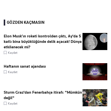
GÖZDEN KAÇMASIN
Elon Musk’ın roketi kontrolden çıktı, Ay'da 5
katlı bina büyüklüğünde delik açacak! Dünya
etkilenecek mi?
Kaydet
Haftanın sanat ajandası
Kaydet
Sturm Graz'dan Fenerbahçe itirafı: "Mümkün
değil"
Kaydet