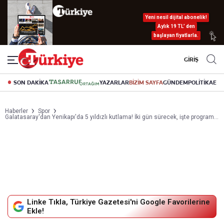
Yeni nesil dijital abonelik!
Aylık 19 TL’ den
başlayan fiyatlarla.
GİRİŞ
SON DAKİKA
YAZARLAR
BİZİM SAYFA
GÜNDEM
POLİTİKA
EK
Haberler
Spor
Galatasaray'dan Yenikapı'da 5 yıldızlı kutlama! İki gün sürecek, işte program...
Linke Tıkla, Türkiye Gazetesi'ni Google Favorilerine
Ekle!