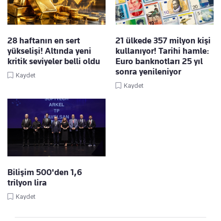
28 haftanın en sert
21 ülkede 357 milyon kişi
yükselişi! Altında yeni
kullanıyor! Tarihi hamle:
kritik seviyeler belli oldu
Euro banknotları 25 yıl
sonra yenileniyor
Kaydet
Kaydet
Bilişim 500'den 1,6
trilyon lira
Kaydet