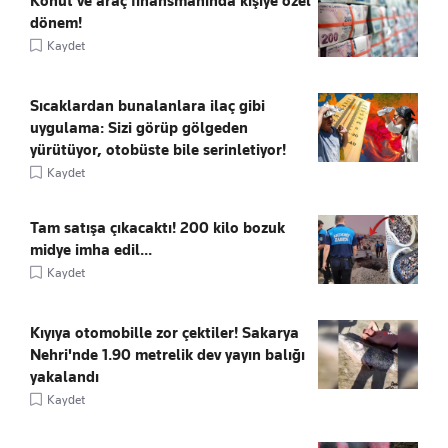
Konut ve araç finansmanında kişiye özel
dönem!
Kaydet
Sıcaklardan bunalanlara ilaç gibi
uygulama: Sizi görüp gölgeden
yürütüyor, otobüste bile serinletiyor!
Kaydet
Tam satışa çıkacaktı! 200 kilo bozuk
midye imha edil...
Kaydet
Kıyıya otomobille zor çektiler! Sakarya
Nehri'nde 1.90 metrelik dev yayın balığı
yakalandı
Kaydet