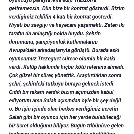
getiremezsin. Dün bize bir kontrat gösterdi. Bizim
verdiğimiz teklifin 4 katı bir kontrat gösterdi.
Niyeti bu sevgiyi ve heyecanı yaşamaktı. Zaten iki
tarafın da anlaştığı nokta buydu. Şehrin
durumunu, şampiyonluk kutlamalarını
Avrupa'daki arkadaşlarıyla görüştü. Burada eski
oyuncumuz Trezeguet sürece olumlu bir katkı
verdi. Kulüp hakkında hiçbir kötü referans almadı.
Çok güzel bir süreç yönettik. Araştırdıktan sonra
şehri, şehirdeki tutkuyu buraya gelmek istedi.
Ciddi bir rakam verdik bizim açımızdan kabul
ediyorum ama Salah açısından öyle bir şey değil
o. Bu işin içinde olan herkes verdiğimiz ücretin
Salah gibi bir oyuncu için her yerde bulabileceği
bir ücret olduğunu biliyor. Bugün tribünlere gelen
herkesin oyuncunun samimiyetini gördüğüne