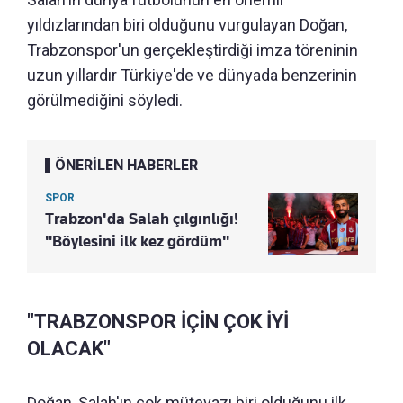
yıldızlarından biri olduğunu vurgulayan Doğan,
Trabzonspor'un gerçekleştirdiği imza töreninin
uzun yıllardır Türkiye'de ve dünyada benzerinin
görülmediğini söyledi.
ÖNERİLEN HABERLER
SPOR
Trabzon'da Salah çılgınlığı!
"Böylesini ilk kez gördüm"
"TRABZONSPOR İÇİN ÇOK İYİ
OLACAK"
Doğan, Salah'ın çok mütevazı biri olduğunu ilk