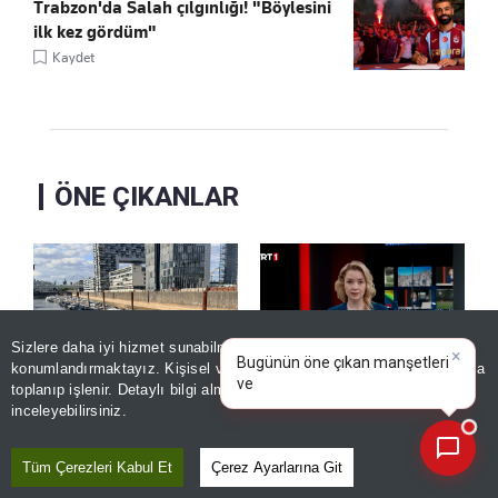
Trabzon'da Salah çılgınlığı! "Böylesini
ilk kez gördüm"
Kaydet
ÖNE ÇIKANLAR
Sizlere daha iyi hizmet sunabilmek adına sitemizde
çerez
×
Bugünün öne çıkan manşetleri
konumlandırmaktayız. Kişisel verileriniz, KVKK ve GDPR kapsamında
ve gelişmeleri neler?
toplanıp işlenir. Detaylı bilgi almak için
Aydınlatma Metnimizi
📰
Son 30 güne ait haberleri, spor gelişmelerini veya yazar yazılarını sorgulayabilirsiniz.
Almanya'da kuraklık
Asırlık Gece yeni bölüm
inceleyebilirsiniz.
alarmı! Ren Nehri
ne zaman, bu akşam
tarihinde ilk kez bu
var mı?
Tüm Çerezleri Kabul Et
Çerez Ayarlarına Git
seviyeye indi
Kaydet