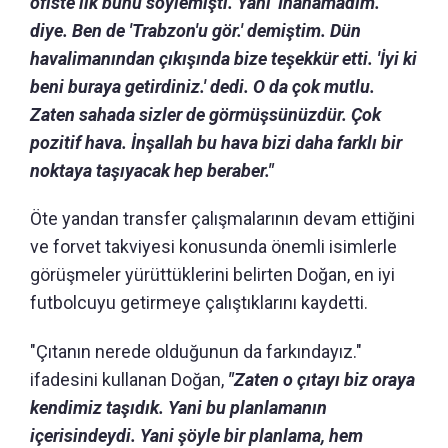
ofiste ilk bunu söylemişti. Yani 'İnanamadım.'
diye. Ben de 'Trabzon'u gör.' demiştim. Dün
havalimanından çıkışında bize teşekkür etti. 'İyi ki
beni buraya getirdiniz.' dedi. O da çok mutlu.
Zaten sahada sizler de görmüşsünüzdür. Çok
pozitif hava. İnşallah bu hava bizi daha farklı bir
noktaya taşıyacak hep beraber."
Öte yandan transfer çalışmalarının devam ettiğini
ve forvet takviyesi konusunda önemli isimlerle
görüşmeler yürüttüklerini belirten Doğan, en iyi
futbolcuyu getirmeye çalıştıklarını kaydetti.
"Çıtanın nerede olduğunun da farkındayız."
ifadesini kullanan Doğan,
"Zaten o çıtayı biz oraya
kendimiz taşıdık. Yani bu planlamanın
içerisindeydi. Yani şöyle bir planlama, hem