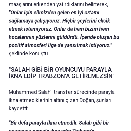
maaşlarını erkenden yatırdıklarını belirterek,
"Onlar için elimizden gelen en iyi ortamı
sağlamaya çalışıyoruz. Hiçbir şeylerini eksik
etmek istemiyoruz. Onlar da hem bizim hem
hocalarının yüzlerini güldürdü. İçeride oluşan bu
pozitif atmosferi lige de yansıtmak istiyoruz."
şeklinde konuştu.
"SALAH GİBİ BİR OYUNCUYU PARAYLA
İKNA EDİP TRABZON'A GETİREMEZSİN"
Muhammed Salah'ı transfer sürecinde parayla
ikna etmediklerinin altını çizen Doğan, şunları
kaydetti:
"Bir defa parayla ikna etmedik. Salah gibi bir
oyuncuyu parayla ikna edip Trabzon'a