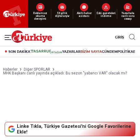
Reklamsız
56 yıllık
Akıllı haber
Eski gazeteleri
Yazarlarla
okuma
dijital arşiv
asistanı
indirme
canlı soru
deneyimi
cevap
GİRİŞ
SON DAKİKA
YAZARLAR
BİZİM SAYFA
GÜNDEM
POLİTİKA
EK
Haberler
Diğer SPORLAR
MHK Başkanı canlı yayında açıkladı: Bu sezon "yabancı VAR" olacak mı?
Linke Tıkla, Türkiye Gazetesi'ni Google Favorilerine
Ekle!