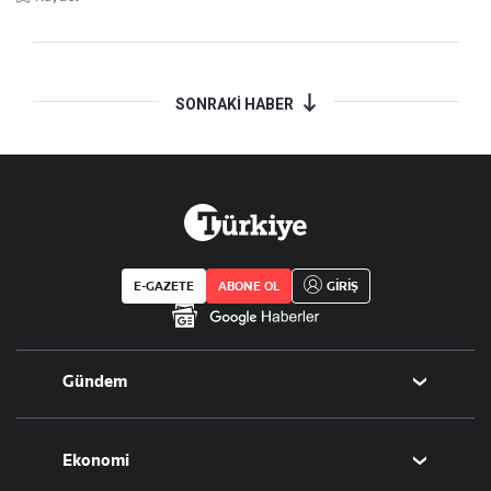
SONRAKİ HABER
E-GAZETE
ABONE OL
GİRİŞ
Gündem
Politika
Ekonomi
Eğitim