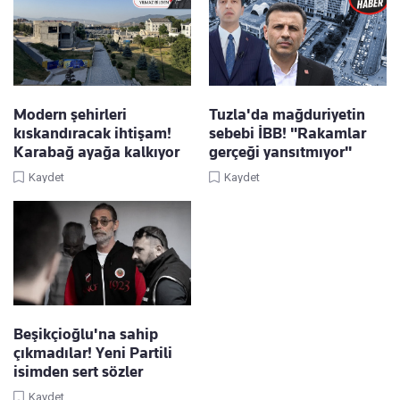
Modern şehirleri
Tuzla'da mağduriyetin
kıskandıracak ihtişam!
sebebi İBB! "Rakamlar
Karabağ ayağa kalkıyor
gerçeği yansıtmıyor"
Kaydet
Kaydet
Beşikçioğlu'na sahip
çıkmadılar! Yeni Partili
isimden sert sözler
Kaydet