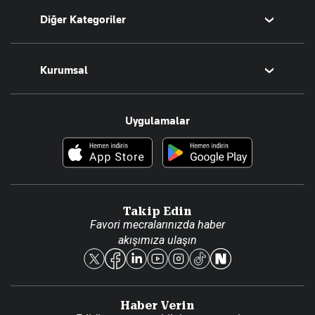
Diğer Kategoriler
Tüm Yazarlar
Magazin
Kurumsal
Teknoloji
Resmî Ilanlar
Hakkımızda
Uygulamalar
Haberler
İletişim
Foto Haber
Künye
Video Galeri
Gazete Aboneliği
Danışma Telefonları
Takip Edin
Favori mecralarınızda haber
Yasal
akışımıza ulaşın
Reklam Ver
Haber Verin