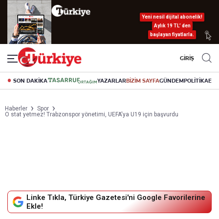
Yeni nesil dijital abonelik!
Aylık 19 TL’ den
başlayan fiyatlarla.
GİRİŞ
SON DAKİKA
YAZARLAR
BİZİM SAYFA
GÜNDEM
POLİTİKA
EK
Haberler
Spor
O stat yetmez! Trabzonspor yönetimi, UEFA'ya U19 için başvurdu
Linke Tıkla, Türkiye Gazetesi'ni Google Favorilerine
Ekle!