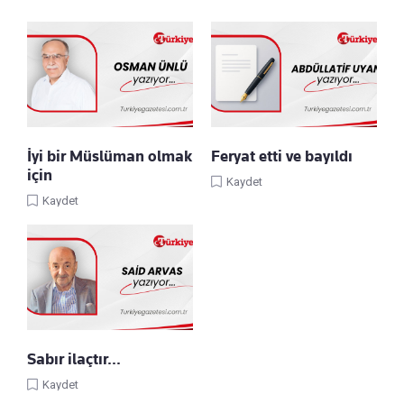
İyi bir Müslüman olmak
Feryat etti ve bayıldı
için
Kaydet
Kaydet
Sabır ilaçtır...
Kaydet