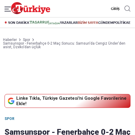
GİRİŞ
SON DAKİKA
YAZARLAR
BİZİM SAYFA
GÜNDEM
POLİTİKA
EK
Haberler
Spor
Samsunspor - Fenerbahçe 0-2 Maç Sonucu: Samsun'da Cengiz Ünder'den
asist, Dzeko'dan üçlük
Linke Tıkla, Türkiye Gazetesi'ni Google Favorilerine
Ekle!
SPOR
Samsunspor - Fenerbahçe 0-2 Maç