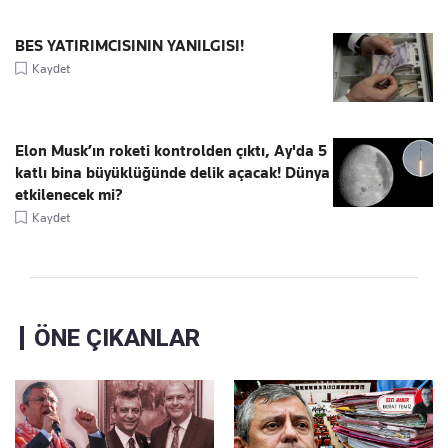
BES YATIRIMCISININ YANILGISI!
Kaydet
Elon Musk’ın roketi kontrolden çıktı, Ay'da 5
katlı bina büyüklüğünde delik açacak! Dünya
etkilenecek mi?
Kaydet
ÖNE ÇIKANLAR