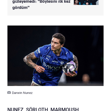
gizleyemedi: "Böylesini ilk kez
gördüm"
Darwin Nunez
NUNEZ, SÖRLOTH, MARMOUSH