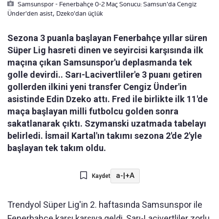
Samsunspor - Fenerbahçe 0-2 Maç Sonucu: Samsun'da Cengiz
Ünder'den asist, Dzeko'dan üçlük
Sezona 3 puanla başlayan Fenerbahçe yıllar süren
Süper Lig hasreti dinen ve seyircisi karşısında ilk
maçına çıkan Samsunspor'u deplasmanda tek
golle devirdi.. Sarı-Lacivertliler'e 3 puanı getiren
gollerden ilkini yeni transfer Cengiz Ünder'in
asistinde Edin Dzeko attı. Fred ile birlikte ilk 11'de
maça başlayan milli futbolcu golden sonra
sakatlanarak çıktı. Szymanski uzatmada tabelayı
belirledi. İsmail Kartal'ın takımı sezona 2'de 2'yle
başlayan tek takım oldu.
a-
|
+A
Kaydet
Trendyol Süper Lig'in 2. haftasında Samsunspor ile
Fenerbahçe karşı karşıya geldi, Sarı-Lacivertliler zorlu