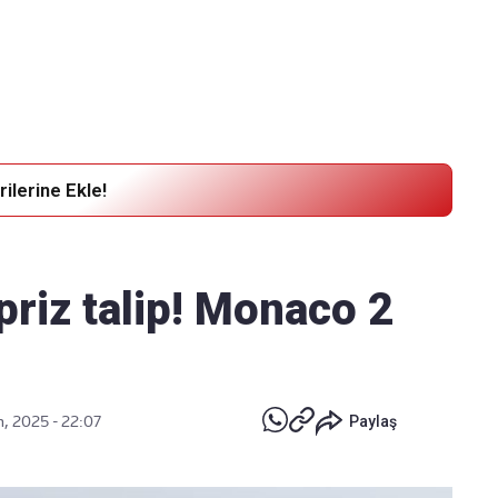
Haber Verin
Editör masamıza bilgi ve materyal
göndermek için
tıklayın
ilerine Ekle!
riz talip! Monaco 2
n, 2025 - 22:07
Paylaş