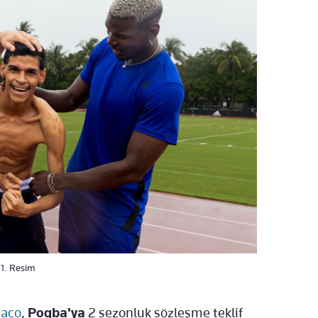
- 1. Resim
aco
,
Pogba'ya
2 sezonluk sözleşme teklif