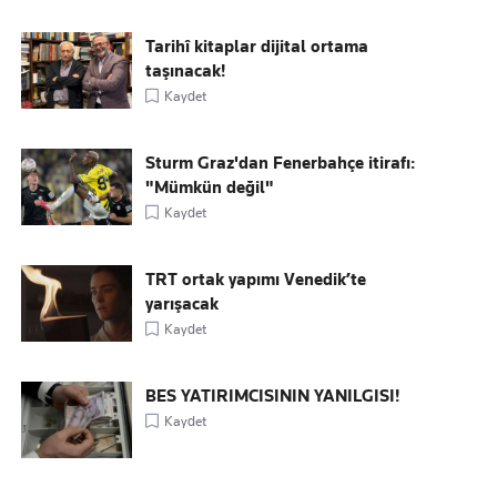
Tarihî kitaplar dijital ortama
taşınacak!
Kaydet
Sturm Graz'dan Fenerbahçe itirafı:
"Mümkün değil"
Kaydet
TRT ortak yapımı Venedik’te
yarışacak
Kaydet
BES YATIRIMCISININ YANILGISI!
Kaydet