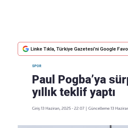
Takip Edin
Favori mecralarınızda haber
akışımıza ulaşın
Linke Tıkla, Türkiye Gazetesi'ni Google Favor
SPOR
Paul Pogba’ya sürp
yıllık teklif yaptı
Giriş:
13 Haziran, 2025 - 22:07
|
Güncelleme:
13 Hazira