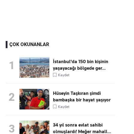
Kaçırmayın
Ücretsiz üye olun, gündemi
şekillendiren gelişmeleri önce siz duyun
ÇOK OKUNANLAR
İstanbul'da 150 bin kişinin
1
yaşayacağı bölgede ger...
Kaydet
Hüseyin Taşkıran şimdi
2
bambaşka bir hayat yaşıyor
Kaydet
34 yıl sonra evlat sahibi
3
olmuşlardı! Meğer mahall...