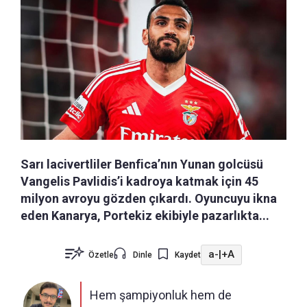
Sarı lacivertliler Benfica’nın Yunan golcüsü
Vangelis Pavlidis’i kadroya katmak için 45
milyon avroyu gözden çıkardı. Oyuncuyu ikna
eden Kanarya, Portekiz ekibiyle pazarlıkta...
a-
|
+A
Özetle
Dinle
Kaydet
Hem şampiyonluk hem de