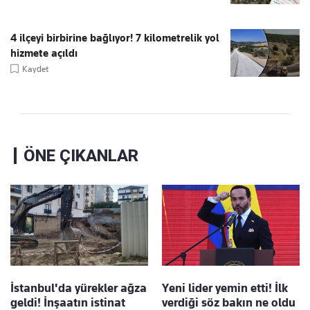
4 ilçeyi birbirine bağlıyor! 7 kilometrelik yol
hizmete açıldı
Kaydet
ÖNE ÇIKANLAR
İstanbul'da yürekler ağza
Yeni lider yemin etti! İlk
geldi! İnşaatın istinat
verdiği söz bakın ne oldu