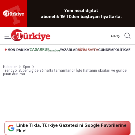
Reklamsız
56 yıllık
Akıllı haber
Eski gazeteleri
Yazarlarla
okuma
dijital arşiv
asistanı
indirme
canlı soru
deneyimi
cevap
GİRİŞ
SON DAKİKA
YAZARLAR
BİZİM SAYFA
GÜNDEM
POLİTİKA
EK
Haberler
Spor
Trendyol Süper Lig'de 36.hafta tamamlandı! İşte haftanın skorları ve güncel
puan durumu
Linke Tıkla, Türkiye Gazetesi'ni Google Favorilerine
Ekle!