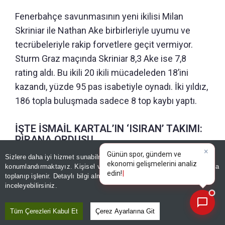
Fenerbahçe savunmasının yeni ikilisi Milan
Skriniar ile Nathan Ake birbirleriyle uyumu ve
tecrübeleriyle rakip forvetlere geçit vermiyor.
Sturm Graz maçında Skriniar 8,3 Ake ise 7,8
rating aldı. Bu ikili 20 ikili mücadeleden 18’ini
kazandı, yüzde 95 pas isabetiyle oynadı. İki yıldız,
186 topla buluşmada sadece 8 top kaybı yaptı.
İŞTE İSMAİL KARTAL’IN ‘ISIRAN’ TAKIMI:
PİRANA ORDUSU
Sizlere daha iyi hizmet sunabilmek adına sitemizde
çerez
×
Günün spor, gündem ve
Fenerbahçe, Sturm Graz karşısında sergilediği
konumlandırmaktayız. Kişisel verileriniz, KVKK ve GDPR kapsamında
ekonomi gelişmelerini analiz
toplanıp işlenir. Detaylı bilgi almak için
Aydınlatma Metnimizi
oyunla Avrupa’da rakiplerine korku saldı. İsmail
📰
Son 30 güne ait haberleri, spor gelişmelerini veya yazar yazılarını sorgulayabilirsiniz.
inceleyebilirsiniz.
Kartal’ın Kante ve Guendouzi ikilisiyle orta
sahanın merkezinde kurduğu set, sarı
Tüm Çerezleri Kabul Et
Çerez Ayarlarına Git
lacivertlileri rakiplerini âdeta avlayan bir ‘pirana