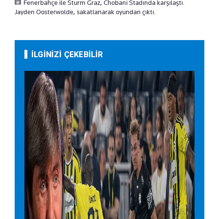
Fenerbahçe ile Sturm Graz, Chobani Stadında karşılaştı.
Jayden Oosterwolde, sakatlanarak oyundan çıktı.
İLGİNİZİ ÇEKEBİLİR