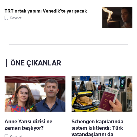
TRT ortak yapımı Venedik’te yarışacak
Kaydet
ÖNE ÇIKANLAR
Anne Yarısı dizisi ne
Schengen kapılarında
zaman başlıyor?
sistem kilitlendi: Türk
vatandaşlarını da
Kaydet