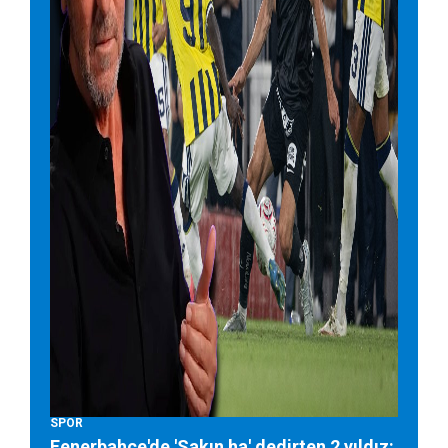
SPOR
Fenerbahçe'de 'Sakın ha' dedirten 2 yıldız: