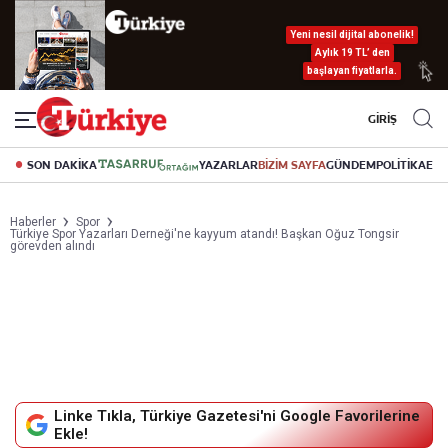
Yeni nesil dijital abonelik!
Aylık 19 TL’ den
başlayan fiyatlarla.
GİRİŞ
SON DAKİKA
YAZARLAR
BİZİM SAYFA
GÜNDEM
POLİTİKA
EK
Haberler
Spor
Türkiye Spor Yazarları Derneği'ne kayyum atandı! Başkan Oğuz Tongsir
görevden alındı
Linke Tıkla, Türkiye Gazetesi'ni Google Favorilerine
Ekle!