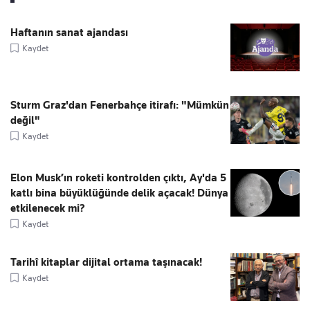
Haftanın sanat ajandası
Kaydet
Sturm Graz'dan Fenerbahçe itirafı: "Mümkün
değil"
Kaydet
Elon Musk’ın roketi kontrolden çıktı, Ay'da 5
katlı bina büyüklüğünde delik açacak! Dünya
etkilenecek mi?
Kaydet
Tarihî kitaplar dijital ortama taşınacak!
Kaydet