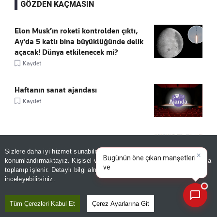
GÖZDEN KAÇMASIN
Elon Musk’ın roketi kontrolden çıktı,
Ay'da 5 katlı bina büyüklüğünde delik
açacak! Dünya etkilenecek mi?
Kaydet
Haftanın sanat ajandası
Kaydet
Tarihî kitaplar dijital ortama taşınacak!
Sizlere daha iyi hizmet sunabilmek adına sitemizde
çerez
Kaydet
×
Bugünün öne çıkan manşetleri
konumlandırmaktayız. Kişisel verileriniz, KVKK ve GDPR kapsamında
ve gelişmeleri neler?
|
toplanıp işlenir. Detaylı bilgi almak için
Aydınlatma Metnimizi
📰
Son 30 güne ait haberleri, spor gelişmelerini veya yazar yazılarını sorgulayabilirsiniz.
inceleyebilirsiniz.
Sturm Graz'dan Fenerbahçe itirafı:
"Mümkün değil"
Tüm Çerezleri Kabul Et
Çerez Ayarlarına Git
Kaydet