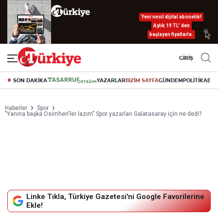
Yeni nesil dijital abonelik!
Aylık 19 TL’ den
başlayan fiyatlarla.
GİRİŞ
SON DAKİKA
YAZARLAR
BİZİM SAYFA
GÜNDEM
POLİTİKA
EK
Haberler
Spor
"Yanına başka Osimhen'ler lazım" Spor yazarları Galatasaray için ne dedi?
Linke Tıkla, Türkiye Gazetesi'ni Google Favorilerine
Ekle!