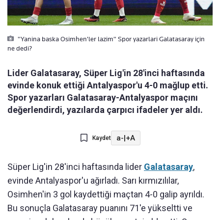
"Yanina baska Osimhen'ler lazim" Spor yazarlari Galatasaray için
ne dedi?
Lider Galatasaray, Süper Lig'in 28'inci haftasında
evinde konuk ettiği Antalyaspor'u 4-0 mağlup etti.
Spor yazarları Galatasaray-Antalyaspor maçını
değerlendirdi, yazılarda çarpıcı ifadeler yer aldı.
a-
|
+A
Kaydet
Süper Lig'in 28'inci haftasında lider
Galatasaray
,
evinde Antalyaspor'u ağırladı. Sarı kırmızılılar,
Osimhen'in 3 gol kaydettiği maçtan 4-0 galip ayrıldı.
Bu sonuçla Galatasaray puanını 71'e yükseltti ve