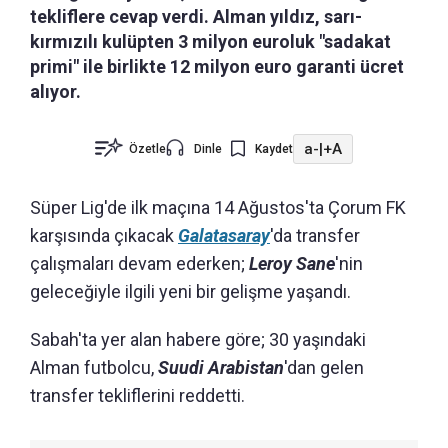
tekliflere cevap verdi. Alman yıldız, sarı-
kırmızılı kulüpten 3 milyon euroluk "sadakat
primi" ile birlikte 12 milyon euro garanti ücret
alıyor.
a-
|
+A
Özetle
Dinle
Kaydet
Süper Lig'de ilk maçına 14 Ağustos'ta Çorum FK
karşısında çıkacak
Galatasaray
'da transfer
çalışmaları devam ederken;
Leroy Sane
'nin
geleceğiyle ilgili yeni bir gelişme yaşandı.
Sabah'ta yer alan habere göre; 30 yaşındaki
Alman futbolcu,
Suudi Arabistan
'dan gelen
transfer tekliflerini reddetti.