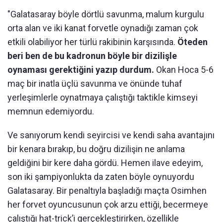
"Galatasaray böyle dörtlü savunma, malum kurgulu
orta alan ve iki kanat forvetle oynadığı zaman çok
etkili olabiliyor her türlü rakibinin karşısında.
Öteden
beri ben de bu kadronun böyle bir dizilişle
oynaması gerektiğini yazıp durdum.
Okan Hoca 5-6
maç bir inatla üçlü savunma ve önünde tuhaf
yerleşimlerle oynatmaya çalıştığı taktikle kimseyi
memnun edemiyordu.
Ve sanıyorum kendi seyircisi ve kendi saha avantajını
bir kenara bırakıp, bu doğru dizilişin ne anlama
geldiğini bir kere daha gördü. Hemen ilave edeyim,
son iki şampiyonlukta da zaten böyle oynuyordu
Galatasaray. Bir penaltıyla başladığı maçta Osimhen
her forvet oyuncusunun çok arzu ettiği, becermeye
çalıştığı hat-trick’i gerçekleştirirken, özellikle