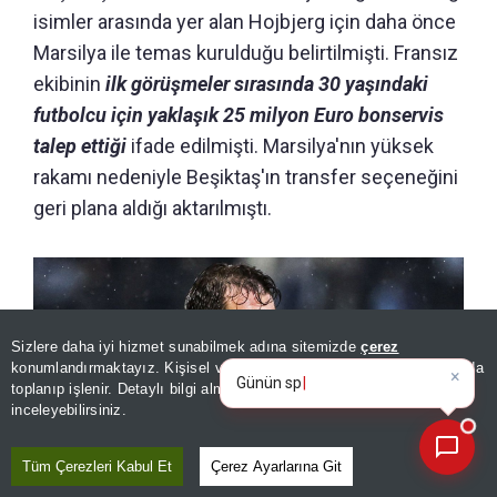
isimler arasında yer alan Hojbjerg için daha önce
Marsilya ile temas kurulduğu belirtilmişti. Fransız
ekibinin
ilk görüşmeler sırasında 30 yaşındaki
futbolcu için yaklaşık 25 milyon Euro bonservis
talep ettiği
ifade edilmişti. Marsilya'nın yüksek
rakamı nedeniyle Beşiktaş'ın transfer seçeneğini
geri plana aldığı aktarılmıştı.
Sizlere daha iyi hizmet sunabilmek adına sitemizde
çerez
×
Günün spor, gündem ve
konumlandırmaktayız. Kişisel verileriniz, KVKK ve GDPR kapsamında
ekonomi gelişmelerini an
|
toplanıp işlenir. Detaylı bilgi almak için
Aydınlatma Metnimizi
📰
Son 30 güne ait haberleri, spor gelişmelerini veya yazar yazılarını sorgulayabilirsiniz.
inceleyebilirsiniz.
Tüm Çerezleri Kabul Et
Çerez Ayarlarına Git