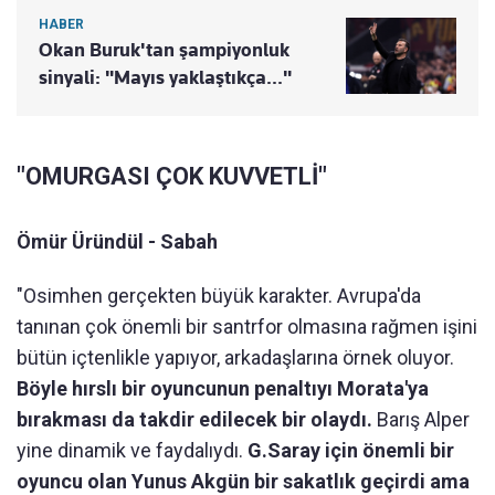
HABER
Okan Buruk'tan şampiyonluk
sinyali: "Mayıs yaklaştıkça..."
"OMURGASI ÇOK KUVVETLİ"
Ömür Üründül - Sabah
"Osimhen gerçekten büyük karakter. Avrupa'da
tanınan çok önemli bir santrfor olmasına rağmen işini
bütün içtenlikle yapıyor, arkadaşlarına örnek oluyor.
Böyle hırslı bir oyuncunun penaltıyı Morata'ya
bırakması da takdir edilecek bir olaydı.
Barış Alper
yine dinamik ve faydalıydı.
G.Saray için önemli bir
oyuncu olan Yunus Akgün bir sakatlık geçirdi ama